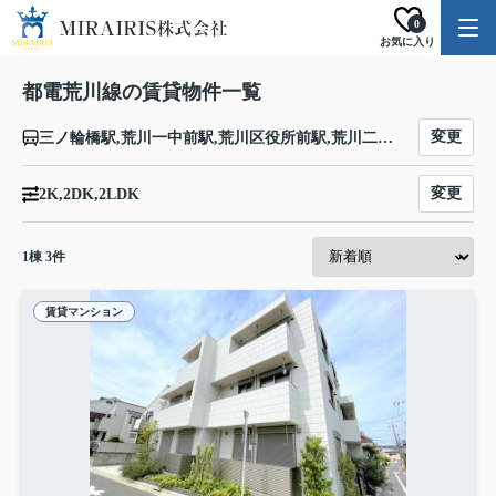
0
お気に入り
都電荒川線の賃貸物件一覧
変更
三ノ輪橋駅,荒川一中前駅,荒川区役所前駅,荒川二丁目駅,荒川七丁目駅,町屋駅,町屋二丁目駅,東尾久三丁目駅,熊野前駅,宮ノ前駅,小台駅,荒川遊園地前駅,荒川車庫前駅,梶原駅,栄町駅,王子駅,飛鳥山駅,滝野川一丁目駅,西ヶ原四丁目駅,新庚申塚駅,庚申塚駅,巣鴨新田駅,大塚駅,向原駅,東池袋駅,都電雑司ヶ谷駅,雑司が谷駅,学習院下駅,面影橋駅,早稲田駅
変更
2K,2DK,2LDK
1
棟
3
件
賃貸マンション