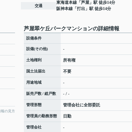
東海道本線
「
芦屋
」駅 徒歩14分
交通
阪神本線
「
打出
」駅 徒歩14分
芦屋翠ケ丘パークマンションの詳細情報
設備条件
設備(その他)
-
土地権利
所有権
国土法届出
不要
用途地域
-
販売戸数 / 総戸数
- / -
管理形態
管理会社に全部委託
情報の見方
管理員の勤務形態
日勤
管理会社
-