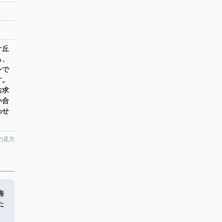
ケ丘
ら、
ンで
す。
お求
い合
わせ
の見方
海
た