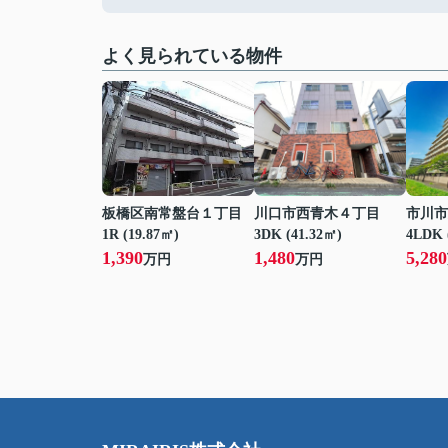
よく見られている物件
板橋区南常盤台１丁目
川口市西青木４丁目
市川市
1R (19.87㎡)
3DK (41.32㎡)
4LDK 
1,390
1,480
5,280
万円
万円