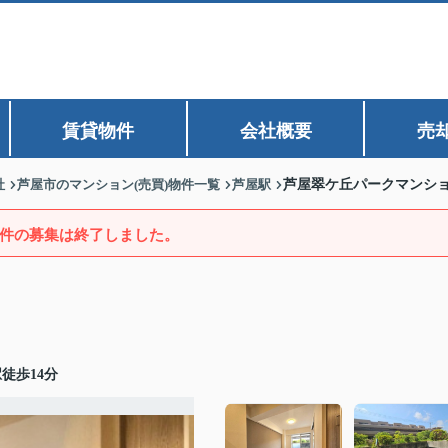
賃貸物件
会社概要
売
社
芦屋市のマンション(売買)物件一覧
芦屋駅
芦屋翠ケ丘パークマンシ
件の募集は終了しました。
徒歩14分