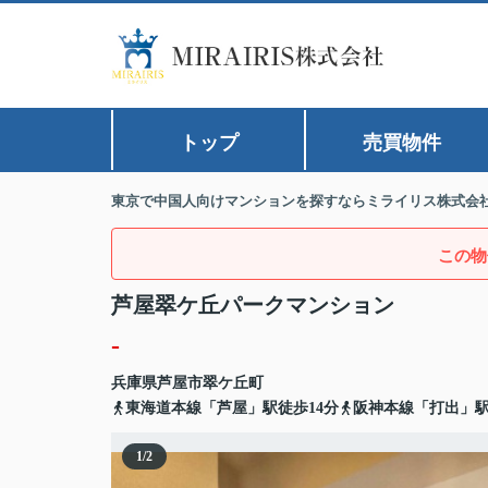
トップ
売買物件
東京で中国人向けマンションを探すならミライリス株式会
この物
芦屋翠ケ丘パークマンション
-
兵庫県
芦屋市
翠ケ丘町
東海道本線「芦屋」駅徒歩14分
阪神本線「打出」駅
1
/
2