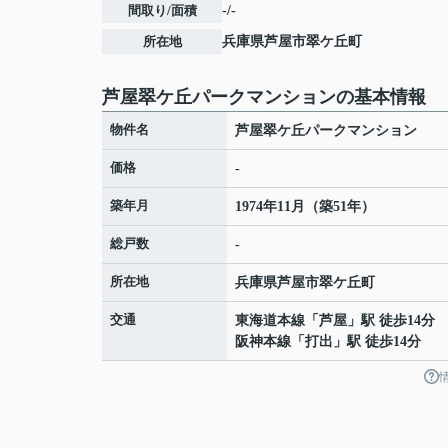
間取り/面積
-/-
所在地
兵庫県
芦屋市
翠ケ丘町
芦屋翠ケ丘パークマンションの基本情報
物件名
芦屋翠ケ丘パークマンション
価格
-
築年月
1974年11月（築51年）
総戸数
-
所在地
兵庫県
芦屋市
翠ケ丘町
交通
東海道本線
「
芦屋
」駅 徒歩14分
阪神本線
「
打出
」駅 徒歩14分