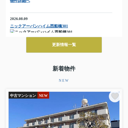
物件詳細へ
2026.08.09
ニックアーバンハイム西船橋301
12.8万円
物件詳細へ
更新情報一覧
秀和六本木レジデンス106
88万円
新着物件
物件詳細へ
NEW
2026.08.08
西川口 並木１丁目一戸建
中古マンション
NEW
3980万円
物件詳細へ
富士河口湖町一戸建