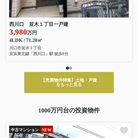
西川口 並木１丁目一戸建
3,980
万円
4LDK / 71.20㎡
川口市並木１丁目
京浜東北線「西川口」駅 徒歩8分
【売買物件特集】土地・戸建
をもっと見る
1000万円台の投資物件
中古マンション
NEW