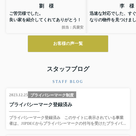
劉 様
李 様
ご苦労様でした。
迅速な対応でした、す
良い家を紹介してくれてありがとう！
なりの物件を見つけま
寧に対応して頂き、あ
担当：呉裴安
ました。
お客様の声一覧
スタッフブログ
STAFF BLOG
2023.12.25
プライバシーマーク制度
プライバシーマーク登録済み
プライバシーマーク登録済み このサイトに表示されている事業
者は、JIPDECからプライバシーマークの付与を受けたプライバシ
ーマーク付与事業者です。事業所の名称及び所在地M I R A I R I S
株式会社東京都台東区東上野2 丁目2番1号 ■ プライバシーマーク