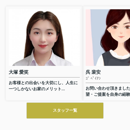
大塚 愛笑
呉 裴安
ｺﾞ ﾍﾟｲｱﾝ
お客様との出会いを大切にし、人生に
お問い合わせ頂きまし
一つしかないお家のメリット...
望・ご提案を自身の経験も
スタッフ一覧