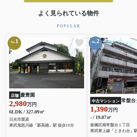
よく見られている物件
POPULAR
1
2
No.
No.
慶豊園
店舗
中古マンション
2,980
万円
1,390
万円
6LDK / 327.09㎡
- / 19.87㎡
日光市栗原
板橋区南常盤台１丁目
東武鬼怒川線「新高徳」駅 徒歩10分
東武東上線「ときわ台」駅