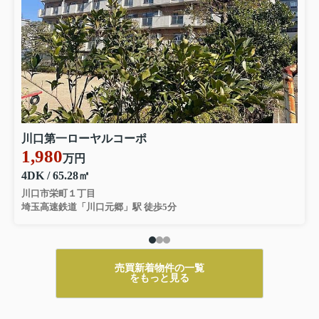
390万円
2026.08.08
秀和六本木レジデンス106ー１F
33万円
物件詳細へ
秀和六本木レジデンス106ー２F
川口第一ローヤルコーポ
1,980
55万円
万円
物件詳細へ
4DK / 65.28㎡
川口市栄町１丁目
埼玉高速鉄道「川口元郷」駅 徒歩5分
2026.08.07
古ヶ崎二丁目一戸建
1380万円
売買新着物件の一覧
をもっと見る
物件詳細へ
常盤台ダイカンプラザシテイ203