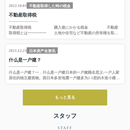
付与の有効期間2023年12月19 日〜2025年12月18日 ■ プライバシ
2022.10.03
不動産取得した時の税金
ーマーク付与適格性について審査を行ったプライバシーマーク指
不動産取得税
定審査機関一般社団法人日本情報システム・ユーザー協会 自社
のWebサイトにPマークのロゴを掲載することで、サイトの訪問者
に対して個人情報を適切に保護していることをアピールするこ...
不動産取得税 購入後にかかる税金 不動産
取得税とは一一一一一 土地や住宅など不動産の所有権を取得
したときに、その不動産所在する都道府県が課する税金が不動産
取得税です。 そこて、不動産の”取得”ということに触れておきま
すが、 それは現実に所有権を取得することで、登記が行われたか
2021.12.23
日本房产全资讯
否かには関係がありません。 また、その取得の原因が売買、 交
什么是一户建？
換、 贈与、 建築等のいずれであっても課税されます。ただし、相
続による取得については課税されません。一一一一一不動産取得
税とはこの税金の計算は、次の算式によります。 不動産の
什么是一户建？一．什么是一户建日本的一户建顾名思义:一户人家
価額(固定資産税評価額) x税率=税額 「不動産の価額」
居住的独立建筑物。因日本多发地震一户建多为2-3层的木造小楼，
は、...
耐震且环保。不止房屋，下面的土地也归个人所有，根据占地面
积，部分一户建自带停车位与院子。（格局1）（格局2）二．一户
建的优缺点想在日本买房子的朋友,一定会考虑的一个问题就是：一
もっと見る
户建好还是公寓好呢?再选择之前我们要先了解这两个种住宅的区
别，根据其特点再结合自身的生活方式与偏好去选择，接下来小编
给大家着重的介绍一下一户建的优点与缺点。1. 一户建的优点①拥
スタッフ
有土地所有权，土地资产价值高②独立住宅空间大适合家族居住，
隐私性与自由性高（可养宠物与弹奏乐器）③多集中在住宅区，...
STAFF