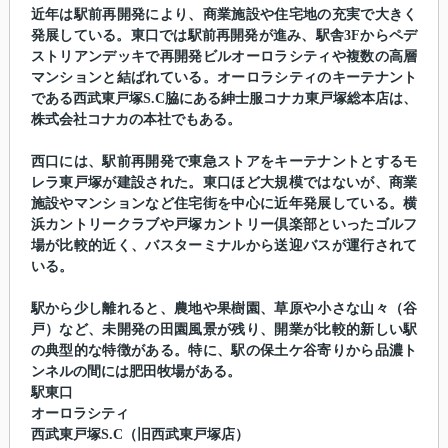
近年は駅前再開発により、商業施設や住宅地の充実で大きく
発展している。東口では駅前再開発が進み、駅舎3Fからペデ
ストリアンデッキで再開発ビルオーロラシティや複数の高層
マンションと結ばれている。オーロラシティのキーテナント
である西武東戸塚S.C脇にある紳士服コナカ東戸塚総本店は、
株式会社コナカの本社でもある。
西口には、駅前再開発で東急ストアをキーテナントとするモ
レラ東戸塚が建設された。東口ほど大規模ではないが、商業
施設やマンションなど住宅街を中心に近年発展している。横
浜カントリークラブや戸塚カントリー倶楽部といったゴルフ
場が比較的近く、バスターミナルから送迎バスが運行されて
いる。
駅から少し離れると、農地や果樹園、草原や小さな山々（谷
戸）など、未開発の田園風景が残り、開業が比較的新しい駅
の典型的な特徴がある。特に、駅の保土ケ谷寄りから品濃ト
ンネルの間には肥田牧場がある。
駅東口
オーロラシティ
西武東戸塚S.C（旧西武東戸塚店）