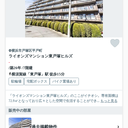
横浜市戸塚区平戸町
ライオンズマンション東戸塚ヒルズ
-
/築26年 /7階建
横須賀線「東戸塚」駅 徒歩15分
駐輪場
宅配ボックス
バイク置場あり
「ライオンズマンション東戸塚ヒルズ」のここがイチオシ。専有面積は
72.9㎡となっており広々とした空間で生活することができ...
もっと見る
販売中の部屋
過去掲載物件