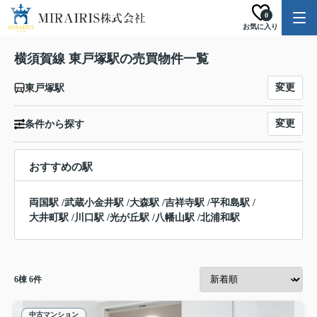
0
お気に入り
横須賀線 東戸塚駅の売買物件一覧
変更
東戸塚駅
変更
条件から探す
おすすめの駅
両国駅
/
武蔵小金井駅
/
大森駅
/
吉祥寺駅
/
平和島駅
/
大井町駅
/
川口駅
/
光が丘駅
/
八幡山駅
/
北浦和駅
6
棟
6
件
中古マンション