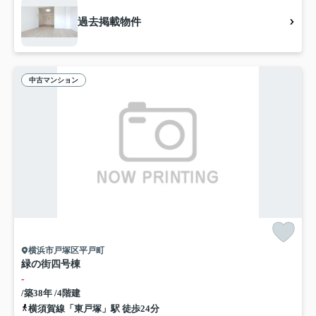
過去掲載物件
中古マンション
横浜市戸塚区平戸町
緑の街四号棟
-
/築38年 /4階建
横須賀線「東戸塚」駅 徒歩24分