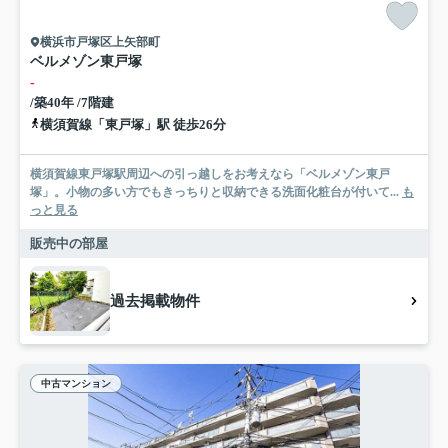
横浜市戸塚区上矢部町
ベルメゾン東戸塚
-
/築40年 /7階建
横須賀線「東戸塚」駅 徒歩26分
横須賀線東戸塚駅周辺への引っ越しをお考えなら「ベルメゾン東戸
塚」。小物の多い方でもきっちりと収納できる洗面化粧台が付いて...
も
っと見る
販売中の部屋
過去掲載物件
中古マンション