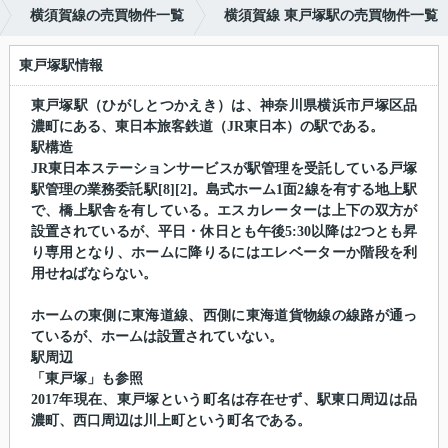
横須賀線の売買物件一覧
横須賀線 東戸塚駅の売買物件一覧
東戸塚駅情報
東戸塚駅（ひがしとつかえき）は、神奈川県横浜市戸塚区品
濃町にある、東日本旅客鉄道（JR東日本）の駅である。
駅構造
JR東日本ステーションサービスが駅管理を受託している戸塚
駅管理の業務委託駅[8][2]。島式ホーム1面2線を有する地上駅
で、橋上駅舎を有している。エスカレーターは上下の双方が
設置されているが、平日・休日とも午後5:30以降は2つとも昇
り専用となり、ホームに降りるにはエレベーターか階段を利
用せねばならない。
ホームの東側に東海道線、西側に東海道貨物線の線路が通っ
ているが、ホームは設置されていない。
駅周辺
「東戸塚」も参照
2017年現在、東戸塚という町名は存在せず、駅東口周辺は品
濃町、西口周辺は川上町という町名である。