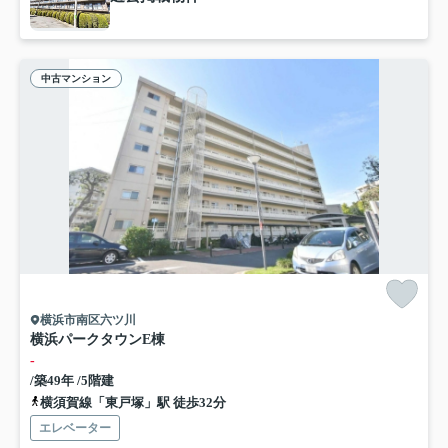
中古マンション
横浜市南区六ツ川
横浜パークタウンE棟
-
/築49年 /5階建
横須賀線「東戸塚」駅 徒歩32分
エレベーター