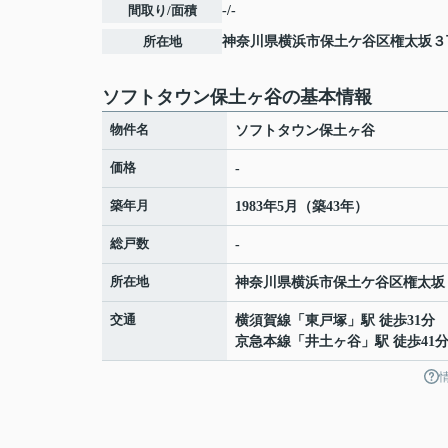
間取り/面積
-/-
所在地
神奈川県
横浜市保土ケ谷区
権太坂
３
ソフトタウン保土ヶ谷の基本情報
物件名
ソフトタウン保土ヶ谷
価格
-
築年月
1983年5月（築43年）
総戸数
-
所在地
神奈川県
横浜市保土ケ谷区
権太坂
交通
横須賀線
「
東戸塚
」駅 徒歩31分
京急本線
「
井土ヶ谷
」駅 徒歩41