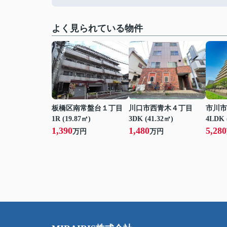
よく見られている物件
板橋区南常盤台１丁目
川口市西青木４丁目
市川市
1R (19.87㎡)
3DK (41.32㎡)
4LDK 
1,390
1,480
5,280
万円
万円