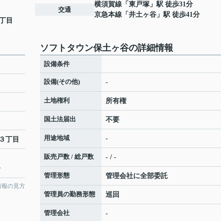
横須賀線
「
東戸塚
」駅 徒歩31分
交通
京急本線
「
井土ヶ谷
」駅 徒歩41分
丁目
ソフトタウン保土ヶ谷の詳細情報
設備条件
設備(その他)
-
土地権利
所有権
国土法届出
不要
用途地域
-
３丁目
販売戸数 / 総戸数
- / -
分
管理形態
管理会社に全部委託
情報の見方
管理員の勤務形態
巡回
管理会社
-