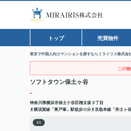
トップ
売買物件
東京で中国人向けマンションを探すならミライリス株式会
この物
ソフトタウン保土ヶ谷
-
神奈川県
横浜市保土ケ谷区
権太坂
３丁目
横須賀線「東戸塚」駅徒歩31分
京急本線「井土ヶ谷
1
/
1