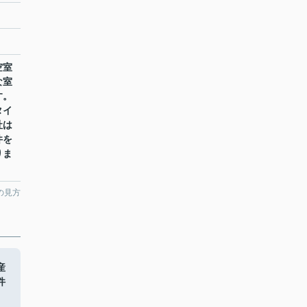
空室
な室
す。
タイ
社は
件を
りま
の見方
産
件