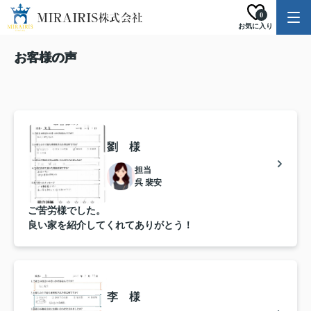
0
お気に入り
お客様の声
劉 様
担当
呉 裴安
ご苦労様でした。
良い家を紹介してくれてありがとう！
李 様