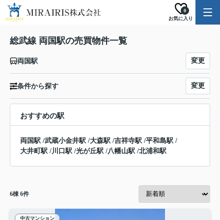
0
お気に入り
総武線 両国駅の売買物件一覧
変更
両国駅
変更
条件から探す
おすすめの駅
両国駅
/
武蔵小金井駅
/
大森駅
/
吉祥寺駅
/
平和島駅
/
大井町駅
/
川口駅
/
光が丘駅
/
八幡山駅
/
北浦和駅
6
棟
6
件
中古マンション