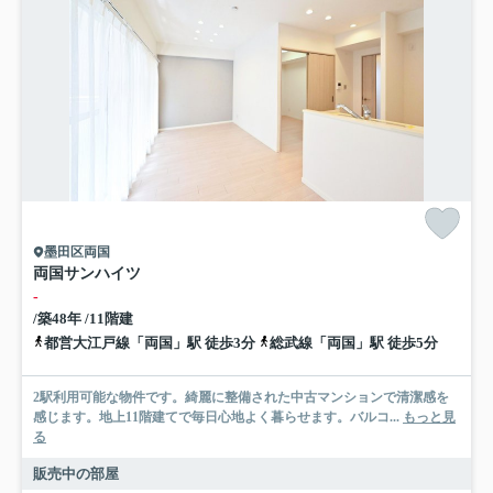
墨田区両国
両国サンハイツ
-
/築48年 /11階建
都営大江戸線「両国」駅 徒歩3分
総武線「両国」駅 徒歩5分
2駅利用可能な物件です。綺麗に整備された中古マンションで清潔感を
感じます。地上11階建てで毎日心地よく暮らせます。バルコ...
もっと見
る
販売中の部屋