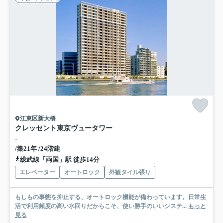
江東区新大橋
クレッセント東京ヴュータワー
-
/築21年 /24階建
総武線「両国」駅 徒歩14分
エレベーター
オートロック
外観タイル張り
もしもの事態を抑止する、オートロック機能が備わっています。日常生
活で利用頻度の高い水回りだからこそ、使い勝手のいいシステ...
もっと
見る