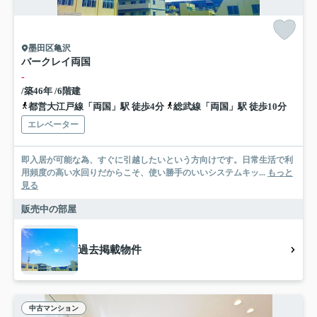
墨田区亀沢
バークレイ両国
-
/築46年 /6階建
都営大江戸線「両国」駅 徒歩4分
総武線「両国」駅 徒歩10分
エレベーター
即入居が可能な為、すぐに引越したいという方向けです。日常生活で利
用頻度の高い水回りだからこそ、使い勝手のいいシステムキッ...
もっと
見る
販売中の部屋
過去掲載物件
中古マンション