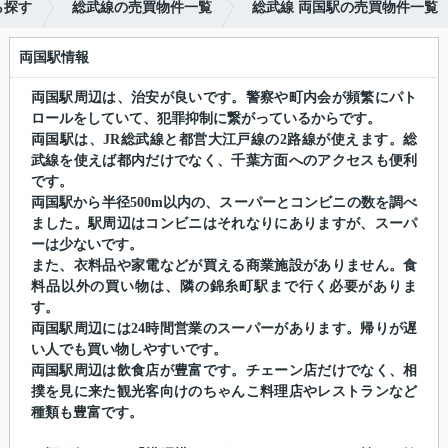
ら探す
総武線の売買物件一覧
総武線 両国駅の売買物件一覧
両国駅情報
両国駅周辺は、治安が良いです。警察や町内会が頻繁にパト
ロールをしていて、犯罪抑制に繋がっているからです。
両国駅は、JR総武線と都営大江戸線の2路線が使えます。総
武線を使えば都内だけでなく、千葉方面へのアクセスも便利
です。
両国駅から半径500m以内の、スーパーとコンビニの数を調べ
ました。駅周辺はコンビニはそれなりにありますが、スーパ
ーは少ないです。
また、衣料品や家電などが買える商業施設がありません。食
料品以外の買い物は、隣の錦糸町駅まで行く必要がありま
す。
両国駅周辺には24時間営業のスーパーがあります。帰りが遅
い人でも買い物しやすいです。
両国駅周辺は飲食店が豊富です。チェーン店だけでなく、相
撲を見に来た観光客向けのちゃんこ料理店やレストランなど
種類も豊富です。