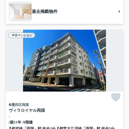
過去掲載物件
中古マンション
墨田区両国
ヴィラロイヤル両国
-
/築51年 /9階建
総武線「両国」駅 徒歩2分
都営大江戸線「両国」駅 徒歩5分