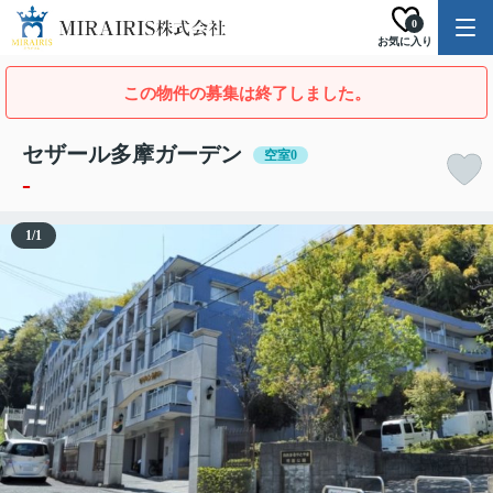
0
お気に入り
この物件の募集は終了しました。
セザール多摩ガーデン
空室0
-
1
/
1