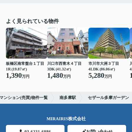
よく見られている物件
板橋区南常盤台１丁目
川口市西青木４丁目
市川市大洲３丁目
1R (19.87㎡)
3DK (41.32㎡)
4LDK (86.06㎡)
4
1,390
1,480
5,280
万円
万円
万円
マンション(売買)物件一覧
南多摩駅
セザール多摩ガーデン
MIRAIRIS株式会社
03-6231-6886
お問い合わせ