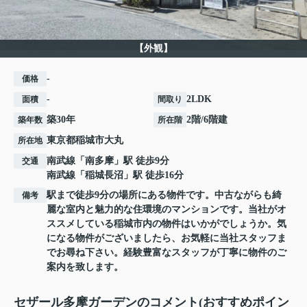
【外観】
-
価格
-
2LDK
面積
間取り
築30年
2階/6階建
築年数
所在階
東京都
稲城市
大丸
所在地
南武線
「
南多摩
」駅 徒歩9分
交通
南武線
「
稲城長沼
」駅 徒歩16分
駅まで徒歩9分の場所にある物件です。中古ながらも綺
備考
麗な室内と魅力的な住環境のマンションです。当社がオ
ススメしている稲城市内の物件はいかがでしょうか。気
になる物件がございましたら、お気軽に当社スタッフま
でお尋ね下さい。経験豊富なスタッフが丁寧に物件のご
案内を致します。
セザール多摩ガーデンのコメント(おすすめポイン