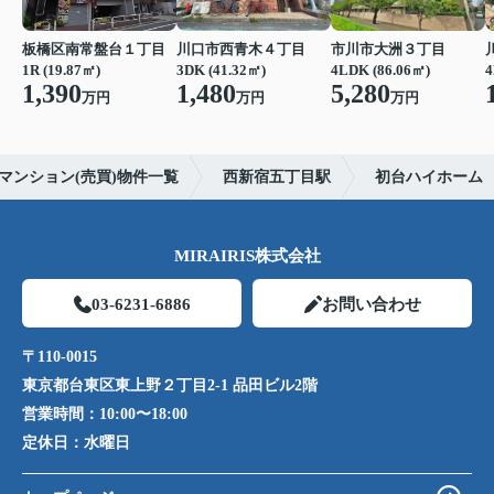
板橋区南常盤台１丁目
川口市西青木４丁目
市川市大洲３丁目
1R (19.87㎡)
3DK (41.32㎡)
4LDK (86.06㎡)
4
1,390
1,480
5,280
万円
万円
万円
マンション(売買)物件一覧
西新宿五丁目駅
初台ハイホーム
MIRAIRIS株式会社
03-6231-6886
お問い合わせ
〒110-0015
東京都台東区東上野２丁目2-1 品田ビル2階
営業時間：
10:00〜18:00
定休日：
水曜日