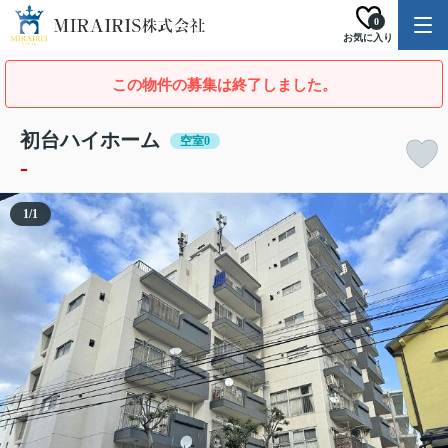
0
お気に入り
この物件の募集は終了しました。
初台ハイホーム
空室0
-
1
/
1