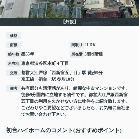
【外観】
-
価格
-
2LDK
面積
間取り
築55年
5階/9階建
築年数
所在階
東京都
渋谷区
本町
４丁目
所在地
都営大江戸線
「
西新宿五丁目
」駅 徒歩9分
交通
京王線
「
初台
」駅 徒歩10分
共有部分も清潔感があり、綺麗な中古マンションです。
備考
徒歩9分圏内に立地する物件です。都営大江戸線西新宿
五丁目の利用を欠かせない方に物件をご紹介致します。
こだわりやご要望などございましたら、お気軽に当社ま
でお問い合わせ下さい。
初台ハイホームのコメント(おすすめポイント)