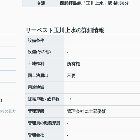
交通
西武拝島線
「
玉川上水
」駅 徒歩8分
リーベスト玉川上水の詳細情報
設備条件
設備(その他)
-
土地権利
所有権
国土法届出
不要
用途地域
-
販売戸数 / 総戸数
- / -
分
管理形態
情報の見方
管理会社に全部委託
管理員の勤務形態
-
管理会社
-