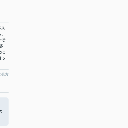
ベス
ら、
ンで
多
社に
沿っ
の見方
不
の