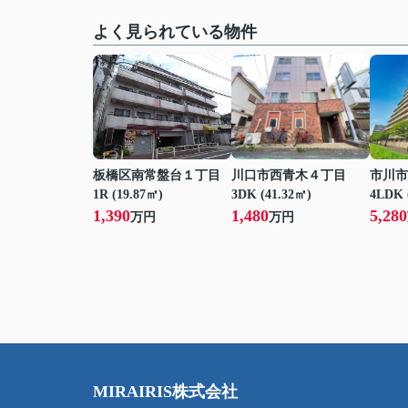
よく見られている物件
板橋区南常盤台１丁目
川口市西青木４丁目
市川市
1R (19.87㎡)
3DK (41.32㎡)
4LDK 
1,390
1,480
5,280
万円
万円
MIRAIRIS株式会社