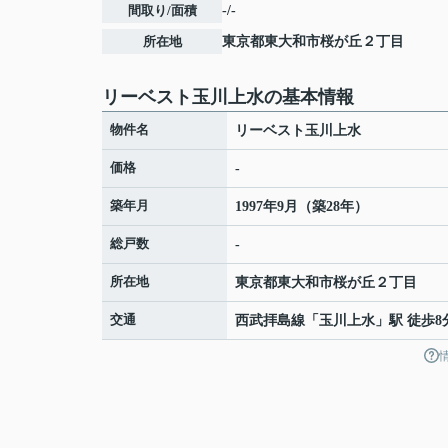
間取り/面積
-/-
所在地
東京都
東大和市
桜が丘
２丁目
リーベスト玉川上水の基本情報
物件名
リーベスト玉川上水
価格
-
築年月
1997年9月（築28年）
総戸数
-
所在地
東京都
東大和市
桜が丘
２丁目
交通
西武拝島線
「
玉川上水
」駅 徒歩8