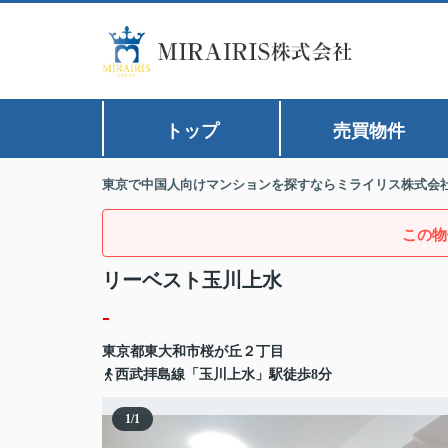
トップ
売買物件
東京で中国人向けマンションを探すならミライリス株式会
この物
リーベスト玉川上水
-
東京都
東大和市
桜が丘
２丁目
西武拝島線「玉川上水」駅徒歩8分
1
/
1