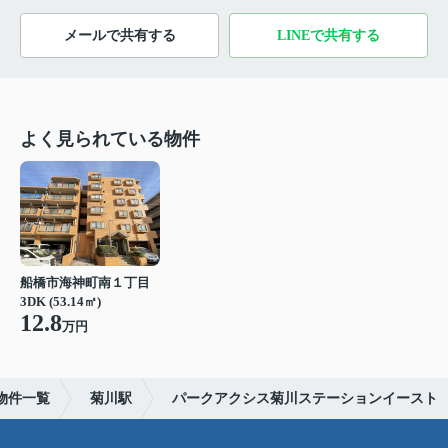
メールで共有する
LINEで共有する
よく見られている物件
船橋市海神町南１丁目
3DK (53.14㎡)
12.8
万円
物件一覧
菊川駅
パークアクシス菊川ステーションイースト