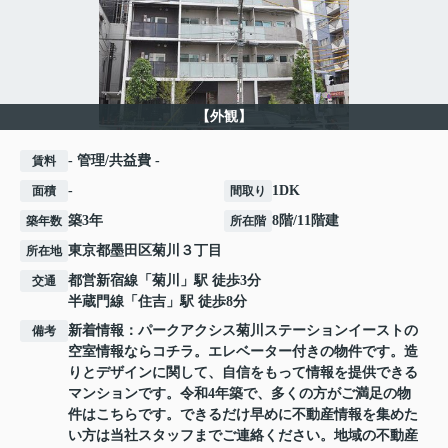
【外観】
- 管理/共益費 -
賃料
-
1DK
面積
間取り
築3年
8階/11階建
築年数
所在階
東京都
墨田区
菊川
３丁目
所在地
都営新宿線
「
菊川
」駅 徒歩3分
交通
半蔵門線
「
住吉
」駅 徒歩8分
新着情報：パークアクシス菊川ステーションイーストの
備考
空室情報ならコチラ。エレベーター付きの物件です。造
りとデザインに関して、自信をもって情報を提供できる
マンションです。令和4年築で、多くの方がご満足の物
件はこちらです。できるだけ早めに不動産情報を集めた
い方は当社スタッフまでご連絡ください。地域の不動産