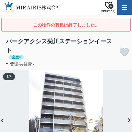
0
お気に入り
この物件の募集は終了しました。
パークアクシス菊川ステーションイース
ト
空室0
-
管理/共益費 -
1
/
7