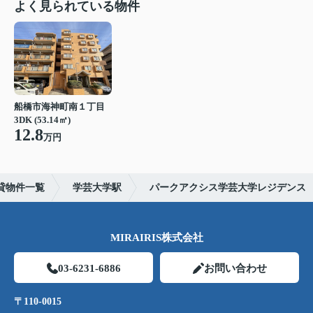
よく見られている物件
船橋市海神町南１丁目
3DK (53.14㎡)
12.8
万円
貸物件一覧
学芸大学駅
パークアクシス学芸大学レジデンス
MIRAIRIS株式会社
03-6231-6886
お問い合わせ
〒110-0015