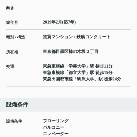
-
向き
2019年2月(築7年)
築年月
賃貸マンション / 鉄筋コンクリート
種別 / 構造
東京都
目黒区
柿の木坂
２丁目
所在地
東急東横線
「
学芸大学
」駅 徒歩11分
交通
東急東横線
「
都立大学
」駅 徒歩15分
東急田園都市線
「
駒沢大学
」駅 徒歩24分
設備条件
フローリング
設備条件
バルコニー
エレベーター