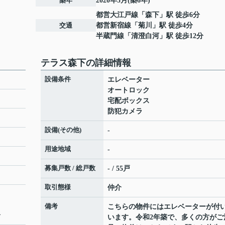
築年
2020年3月(築6年)
都営大江戸線
「
森下
」駅 徒歩6分
交通
都営新宿線
「
菊川
」駅 徒歩4分
半蔵門線
「
清澄白河
」駅 徒歩12分
テラス森下の詳細情報
設備条件
エレベーター
オートロック
宅配ボックス
防犯カメラ
設備(その他)
-
用途地域
-
募集戸数 / 総戸数
- / 55戸
取引態様
仲介
備考
こちらの物件にはエレベーターが付
分
います。令和2年築で、多くの方がご