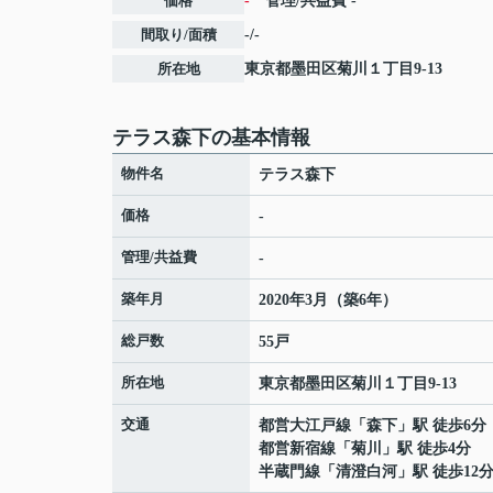
価格
-
管理/共益費
-
間取り/面積
-/-
所在地
東京都
墨田区
菊川
１丁目9-13
テラス森下の基本情報
物件名
テラス森下
価格
-
管理/共益費
-
築年月
2020年3月（築6年）
総戸数
55戸
所在地
東京都
墨田区
菊川
１丁目9-13
交通
都営大江戸線
「
森下
」駅 徒歩6分
都営新宿線
「
菊川
」駅 徒歩4分
半蔵門線
「
清澄白河
」駅 徒歩12