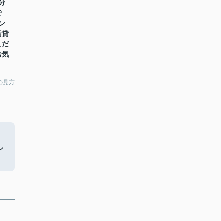
分
で
ン
賃貸
こだ
お気
の見方
分
し