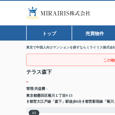
トップ
売買物件
東京で中国人向けマンションを探すならミライリス株式会
この物
テラス森下
-
管理/共益費 -
東京都
墨田区
菊川
１丁目9-13
都営大江戸線「森下」駅徒歩6分
都営新宿線「菊川
1
/
2