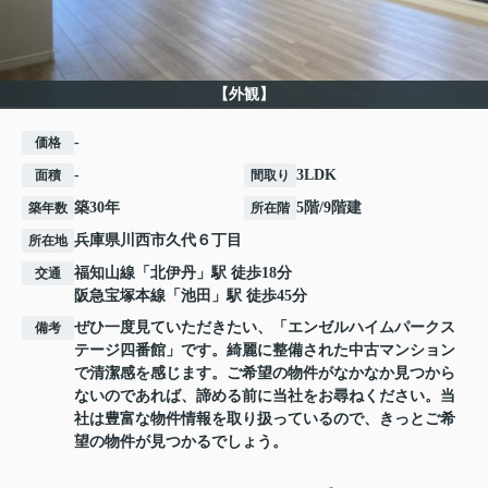
【外観】
-
価格
-
3LDK
面積
間取り
築30年
5階/9階建
築年数
所在階
兵庫県
川西市
久代
６丁目
所在地
福知山線
「
北伊丹
」駅 徒歩18分
交通
阪急宝塚本線
「
池田
」駅 徒歩45分
ぜひ一度見ていただきたい、「エンゼルハイムパークス
備考
テージ四番館」です。綺麗に整備された中古マンション
で清潔感を感じます。ご希望の物件がなかなか見つから
ないのであれば、諦める前に当社をお尋ねください。当
社は豊富な物件情報を取り扱っているので、きっとご希
望の物件が見つかるでしょう。