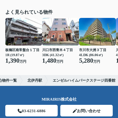
よく見られている物件
板橋区南常盤台１丁目
川口市西青木４丁目
市川市大洲３丁目
1R (19.87㎡)
3DK (41.32㎡)
4LDK (86.06㎡)
4
1,390
1,480
5,280
万円
万円
万円
)物件一覧
北伊丹駅
エンゼルハイムパークステージ四番館
MIRAIRIS株式会社
03-6231-6886
お問い合わせ