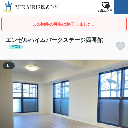
0
お気に入り
この物件の募集は終了しました。
エンゼルハイムパークステージ四番館
空室0
-
1
/
1