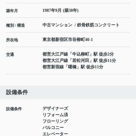
1987年9月 (築38年)
築年月
中古マンション / 鉄骨鉄筋コンクリート
種別 / 構造
東京都
新宿区
市谷柳町
40-1
所在地
都営大江戸線
「
牛込柳町
」駅 徒歩2分
交通
都営大江戸線
「
若松河田
」駅 徒歩11分
都営新宿線
「
曙橋
」駅 徒歩11分
設備条件
デザイナーズ
設備条件
リフォーム済
フローリング
バルコニー
エレベーター