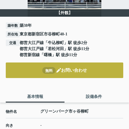
【外観】
築38年
築年数
東京都新宿区市谷柳町40-1
所在地
都営大江戸線
「
牛込柳町
」駅 徒歩2分
交通
都営大江戸線
「
若松河田
」駅 徒歩11分
都営新宿線
「
曙橋
」駅 徒歩11分
お問い合わせ
無料
基本情報
設備条件
グリーンパーク市ヶ谷柳町
物件名
-
向き