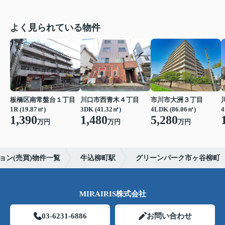
よく見られている物件
板橋区南常盤台１丁目
川口市西青木４丁目
市川市大洲３丁目
1R (19.87㎡)
3DK (41.32㎡)
4LDK (86.06㎡)
4
1,390
1,480
5,280
万円
万円
万円
ョン(売買)物件一覧
牛込柳町駅
グリーンパーク市ヶ谷柳町
MIRAIRIS株式会社
03-6231-6886
お問い合わせ