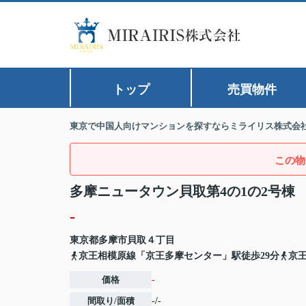
トップ
売買物件
東京で中国人向けマンションを探すならミライリス株式会
この物
多摩ニュータウン貝取第4の1の2号棟
-
東京都
多摩市
貝取
４丁目
京王相模原線「京王多摩センター」駅徒歩29分
京
価格
-
間取り/面積
-/-