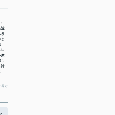
：
も近
もき
いま
の
エレ
多摩
着し
を誇
ま
の見方
な