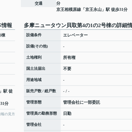
交通
分
京王相模原線
「
京王永山
」駅 徒歩31分
本情報
多摩ニュータウン貝取第4の1の2号棟の詳細
設備条件
号棟
エレベーター
設備(その他)
-
土地権利
所有権
国土法届出
不要
用途地域
-
販売戸数 / 総戸数
」駅 徒
- / -
管理形態
管理会社に一部委託
31分
管理員の勤務形態
日勤
情報の見方
管理会社
-