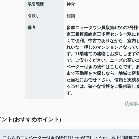
取引態様
仲介
引渡し
相談
備考
多摩ニュータウン貝取第4の1の2号棟
京王相模原線京王多摩センター駅に
くて便利。中古でありながら、室内
れいな一押しのマンションとなって
す。11階建ての建物もお探しします
で、ご安心ください。ニーズの高い
ベーター付きの物件はこちらです。
市で不動産をお探しなら、地域に密
た当社にお任せ下さい。信頼と実績
る当社は、確かな情報をご提供致し
す。
情報
ント(おすすめポイント)
。こちらのエレベーター付きの物件はいかがでしょうか。地上11階建て