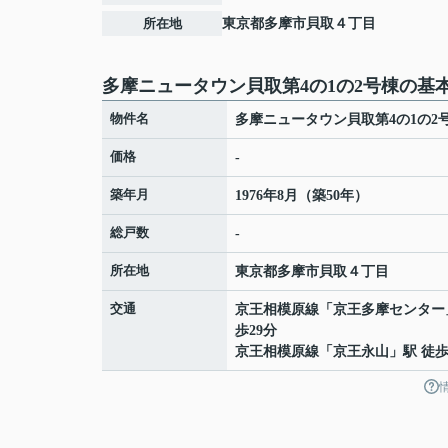
所在地
東京都
多摩市
貝取
４丁目
多摩ニュータウン貝取第4の1の2号棟の基
物件名
多摩ニュータウン貝取第4の1の2
価格
-
築年月
1976年8月（築50年）
総戸数
-
所在地
東京都
多摩市
貝取
４丁目
交通
京王相模原線
「
京王多摩センター
歩29分
京王相模原線
「
京王永山
」駅 徒歩