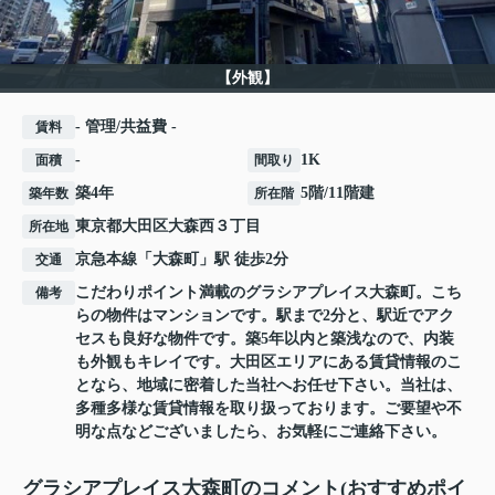
【外観】
- 管理/共益費 -
賃料
-
1K
面積
間取り
築4年
5階/11階建
築年数
所在階
東京都
大田区
大森西
３丁目
所在地
京急本線
「
大森町
」駅 徒歩2分
交通
こだわりポイント満載のグラシアプレイス大森町。こち
備考
らの物件はマンションです。駅まで2分と、駅近でアク
セスも良好な物件です。築5年以内と築浅なので、内装
も外観もキレイです。大田区エリアにある賃貸情報のこ
となら、地域に密着した当社へお任せ下さい。当社は、
多種多様な賃貸情報を取り扱っております。ご要望や不
明な点などございましたら、お気軽にご連絡下さい。
グラシアプレイス大森町のコメント(おすすめポイ