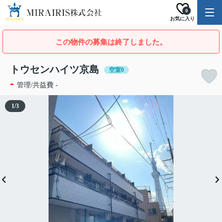
0
お気に入り
この物件の募集は終了しました。
トウセンハイツ京島
空室0
-
管理/共益費 -
1
/
3