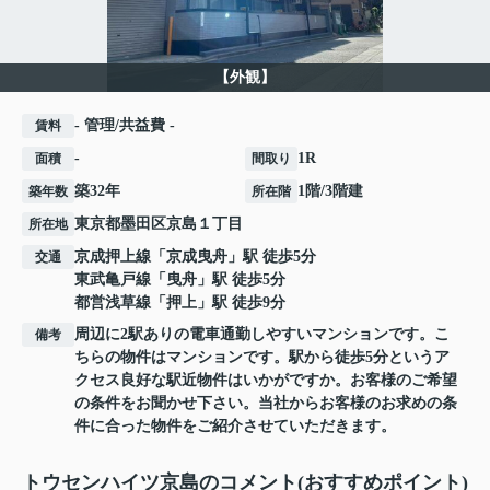
【外観】
- 管理/共益費 -
賃料
-
1R
面積
間取り
築32年
1階/3階建
築年数
所在階
東京都
墨田区
京島
１丁目
所在地
京成押上線
「
京成曳舟
」駅 徒歩5分
交通
東武亀戸線
「
曳舟
」駅 徒歩5分
都営浅草線
「
押上
」駅 徒歩9分
周辺に2駅ありの電車通勤しやすいマンションです。こ
備考
ちらの物件はマンションです。駅から徒歩5分というア
クセス良好な駅近物件はいかがですか。お客様のご希望
の条件をお聞かせ下さい。当社からお客様のお求めの条
件に合った物件をご紹介させていただきます。
トウセンハイツ京島のコメント(おすすめポイント)