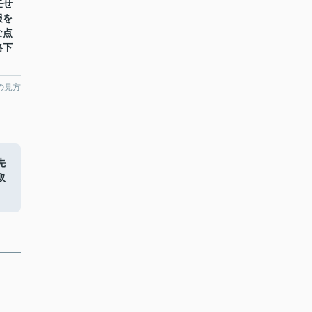
任せ
報を
な点
絡下
の見方
先
取