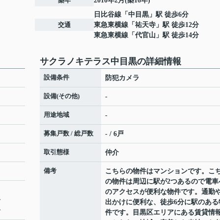
築年
2010年2月(築16年)
日比谷線
「
中目黒
」駅 徒歩6分
交通
東急東横線
「
祐天寺
」駅 徒歩12分
東急東横線
「
代官山
」駅 徒歩14分
サクラノキテラス中目黒の詳細情報
設備条件
防犯カメラ
設備(その他)
-
用途地域
-
募集戸数 / 総戸数
- / 6戸
取引態様
仲介
備考
こちらの物件はマンションです。こ
の物件は周辺に駅が2つあるので電車
のアクセスが便利な物件です。通勤
分
出かけに便利な、徒歩6分に駅のある
分
件です。目黒区エリアにある賃貸情