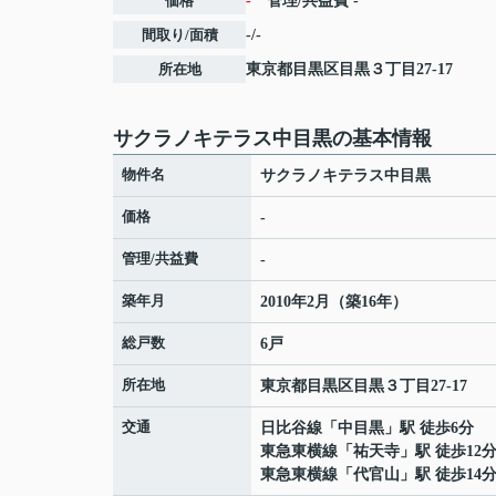
価格
-
管理/共益費
-
間取り/面積
-/-
所在地
東京都
目黒区
目黒
３丁目27-17
サクラノキテラス中目黒の基本情報
物件名
サクラノキテラス中目黒
価格
-
管理/共益費
-
築年月
2010年2月（築16年）
総戸数
6戸
所在地
東京都
目黒区
目黒
３丁目27-17
交通
日比谷線
「
中目黒
」駅 徒歩6分
東急東横線
「
祐天寺
」駅 徒歩12
東急東横線
「
代官山
」駅 徒歩14