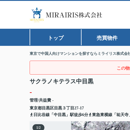
トップ
売買物件
東京で中国人向けマンションを探すならミライリス株式会
この物
サクラノキテラス中目黒
-
管理/共益費 -
東京都
目黒区
目黒
３丁目27-17
日比谷線「中目黒」駅徒歩6分
東急東横線「祐天寺
1
/
2