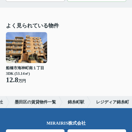
よく見られている物件
船橋市海神町南１丁目
3DK (53.14㎡)
12.8
万円
社
墨田区の賃貸物件一覧
錦糸町駅
レジディア錦糸町
MIRAIRIS株式会社