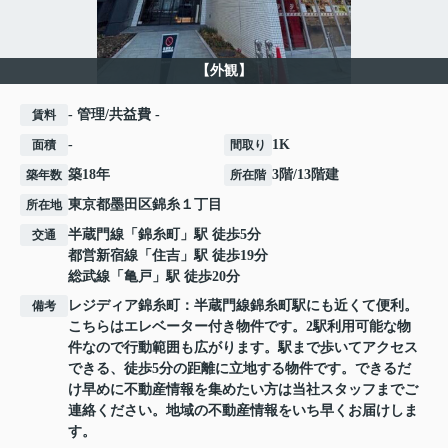
【外観】
- 管理/共益費 -
賃料
-
1K
面積
間取り
築18年
3階/13階建
築年数
所在階
東京都
墨田区
錦糸
１丁目
所在地
半蔵門線
「
錦糸町
」駅 徒歩5分
交通
都営新宿線
「
住吉
」駅 徒歩19分
総武線
「
亀戸
」駅 徒歩20分
レジディア錦糸町：半蔵門線錦糸町駅にも近くて便利。
備考
こちらはエレベーター付き物件です。2駅利用可能な物
件なので行動範囲も広がります。駅まで歩いてアクセス
できる、徒歩5分の距離に立地する物件です。できるだ
け早めに不動産情報を集めたい方は当社スタッフまでご
連絡ください。地域の不動産情報をいち早くお届けしま
す。