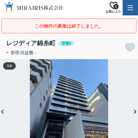
0
お気に入り
この物件の募集は終了しました。
レジディア錦糸町
空室0
-
管理/共益費 -
1
/
4