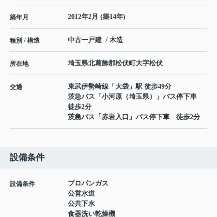
2012年2月 (築14年)
築年月
中古一戸建 / 木造
種別 / 構造
埼玉県
北葛飾郡松伏町
大字松伏
所在地
東武伊勢崎線
「
大袋
」駅 徒歩49分
交通
茨急バス「小河原（埼玉県）」バス停下車
徒歩2分
茨急バス「赤岩入口」バス停下車 徒歩2分
設備条件
プロパンガス
設備条件
公営水道
公共下水
食器洗い乾燥機