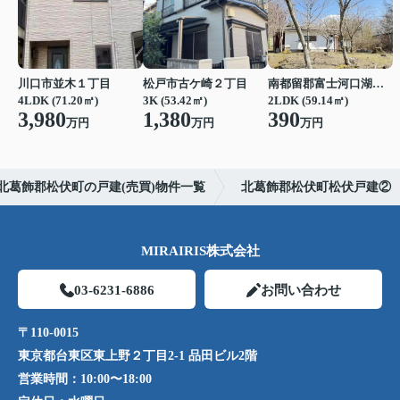
川口市並木１丁目
松戸市古ケ崎２丁目
南都留郡富士河口湖町富士ヶ嶺
4LDK (71.20㎡)
3K (53.42㎡)
2LDK (59.14㎡)
3,980
1,380
390
万円
万円
万円
北葛飾郡松伏町の戸建(売買)物件一覧
北葛飾郡松伏町松伏戸建②
MIRAIRIS株式会社
03-6231-6886
お問い合わせ
〒110-0015
東京都台東区東上野２丁目2-1 品田ビル2階
営業時間：
10:00〜18:00