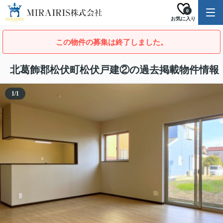
0
お気に入り
この物件の募集は終了しました。
北葛飾郡松伏町松伏戸建②の過去掲載物件情報
1
/
1