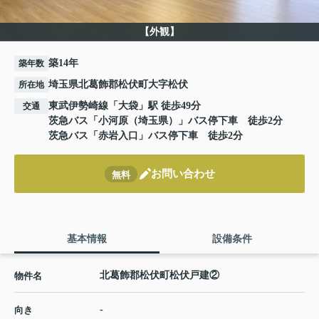
【外観】
築14年
築年数
埼玉県北葛飾郡松伏町大字松伏
所在地
東武伊勢崎線
「
大袋
」駅 徒歩49分
交通
茨急バス「小河原（埼玉県）」バス停下車 徒歩2分
茨急バス「赤岩入口」バス停下車 徒歩2分
お問い合わせ
無料
基本情報
設備条件
北葛飾郡松伏町松伏戸建②
物件名
-
向き