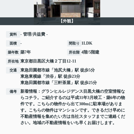
【外観】
- 管理/共益費 -
賃料
-
1LDK
面積
間取り
築7年
4階/5階建
築年数
所在階
東京都
目黒区
大橋
２丁目12-11
所在地
東急田園都市線
「
池尻大橋
」駅 徒歩5分
交通
東急東横線
「
渋谷
」駅 徒歩23分
東急田園都市線
「
三軒茶屋
」駅 徒歩25分
新着情報：グランヒルレジデンス目黒大橋の空室情報な
備考
らコチラ。ご紹介するのは平成31年3月竣工・築6年の物
件です。こちらの物件から出て300mに駐車場がありま
す。こちらの物件はマンションです。できるだけ早めに
不動産情報を集めたい方は当社スタッフまでご連絡くだ
さい。地域の不動産情報をいち早くお届けします。