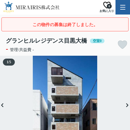
0
お気に入り
この物件の募集は終了しました。
グランヒルレジデンス目黒大橋
空室0
-
管理/共益費 -
1
/
5