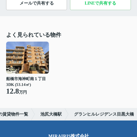
メールで共有する
LINEで共有する
よく見られている物件
船橋市海神町南１丁目
3DK (53.14㎡)
12.8
万円
の賃貸物件一覧
池尻大橋駅
グランヒルレジデンス目黒大橋
MIRAIRIS株式会社