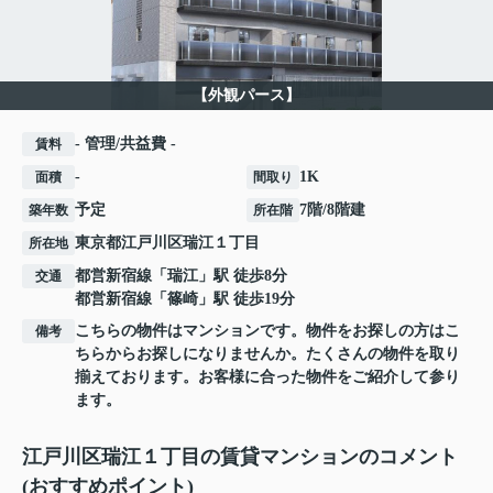
【外観パース】
- 管理/共益費 -
賃料
-
1K
面積
間取り
予定
7階/8階建
築年数
所在階
東京都
江戸川区
瑞江
１丁目
所在地
都営新宿線
「
瑞江
」駅 徒歩8分
交通
都営新宿線
「
篠崎
」駅 徒歩19分
こちらの物件はマンションです。物件をお探しの方はこ
備考
ちらからお探しになりませんか。たくさんの物件を取り
揃えております。お客様に合った物件をご紹介して参り
ます。
江戸川区瑞江１丁目の賃貸マンションのコメント
(おすすめポイント)