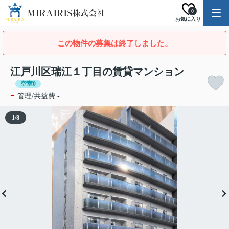
0
お気に入り
この物件の募集は終了しました。
江戸川区瑞江１丁目の賃貸マンション
空室0
-
管理/共益費 -
1
/
8