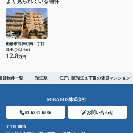
よく見られている物件
船橋市海神町南１丁目
3DK (53.14㎡)
12.8
万円
賃貸物件一覧
瑞江駅
江戸川区瑞江１丁目の賃貸マンション
MIRAIRIS株式会社
03-6231-6886
お問い合わせ
〒110-0015