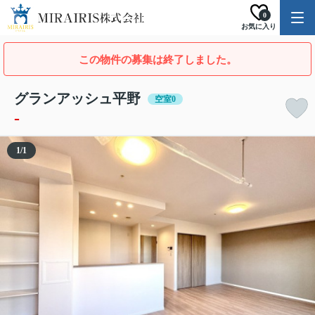
0
お気に入り
この物件の募集は終了しました。
グランアッシュ平野
空室0
-
1
/
1