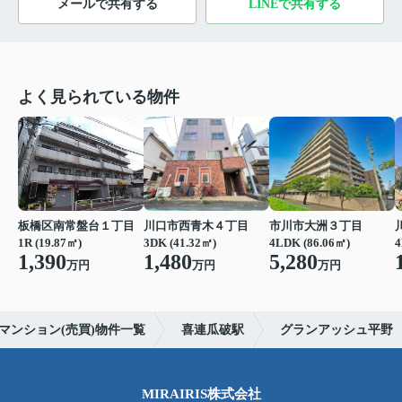
メールで共有する
LINEで共有する
よく見られている物件
板橋区南常盤台１丁目
川口市西青木４丁目
市川市大洲３丁目
1R (19.87㎡)
3DK (41.32㎡)
4LDK (86.06㎡)
4
1,390
1,480
5,280
万円
万円
万円
マンション(売買)物件一覧
喜連瓜破駅
グランアッシュ平野
MIRAIRIS株式会社