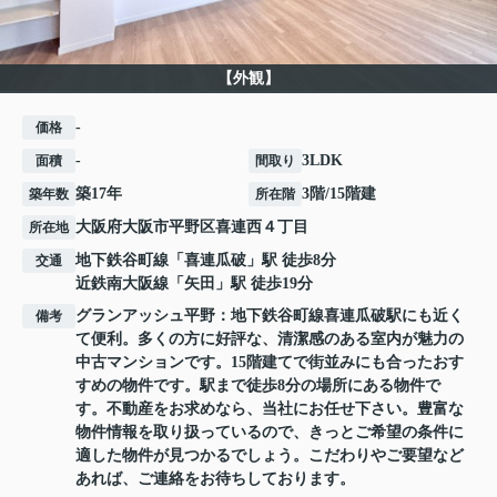
【外観】
-
価格
-
3LDK
面積
間取り
築17年
3階/15階建
築年数
所在階
大阪府
大阪市平野区
喜連西
４丁目
所在地
地下鉄谷町線
「
喜連瓜破
」駅 徒歩8分
交通
近鉄南大阪線
「
矢田
」駅 徒歩19分
グランアッシュ平野：地下鉄谷町線喜連瓜破駅にも近く
備考
て便利。多くの方に好評な、清潔感のある室内が魅力の
中古マンションです。15階建てで街並みにも合ったおす
すめの物件です。駅まで徒歩8分の場所にある物件で
す。不動産をお求めなら、当社にお任せ下さい。豊富な
物件情報を取り扱っているので、きっとご希望の条件に
適した物件が見つかるでしょう。こだわりやご要望など
あれば、ご連絡をお待ちしております。