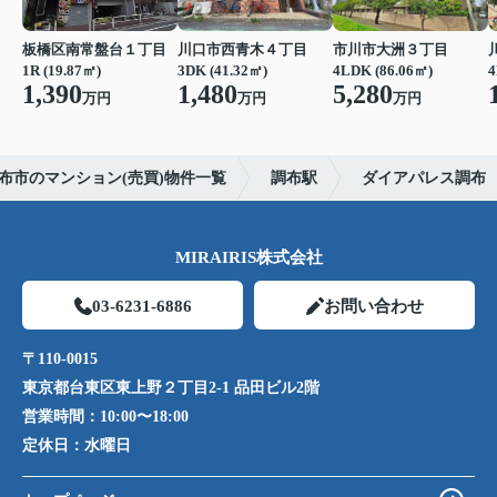
板橋区南常盤台１丁目
川口市西青木４丁目
市川市大洲３丁目
1R (19.87㎡)
3DK (41.32㎡)
4LDK (86.06㎡)
4
1,390
1,480
5,280
万円
万円
万円
布市のマンション(売買)物件一覧
調布駅
ダイアパレス調布
MIRAIRIS株式会社
03-6231-6886
お問い合わせ
〒110-0015
東京都台東区東上野２丁目2-1 品田ビル2階
営業時間：
10:00〜18:00
定休日：
水曜日