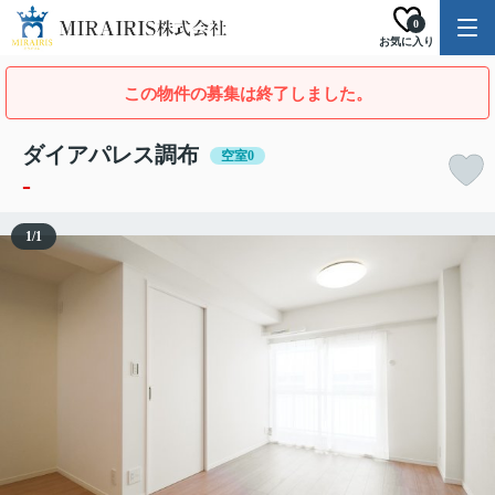
0
お気に入り
この物件の募集は終了しました。
ダイアパレス調布
空室0
-
1
/
1