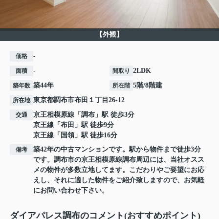
【外観】
-
価格
-
2LDK
面積
間取り
築44年
5階/8階建
築年数
所在階
東京都
調布市
布田
１丁目26-12
所在地
京王相模原線
「
調布
」駅 徒歩3分
交通
京王線
「
布田
」駅 徒歩9分
京王線
「
国領
」駅 徒歩16分
築42年の中古マンションです。駅から物件まで徒歩3分
備考
です。調布市の京王相模原線調布周辺には、当社オスス
メの物件が多数立地してます。こだわりやご要望にお応
えし、それに適した物件をご紹介致しますので、お気軽
にお問い合わせ下さい。
ダイアパレス調布のコメント(おすすめポイント)