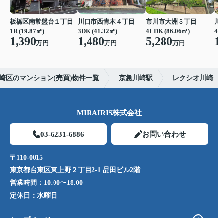
板橋区南常盤台１丁目
川口市西青木４丁目
市川市大洲３丁目
1R (19.87㎡)
3DK (41.32㎡)
4LDK (86.06㎡)
4
1,390
1,480
5,280
万円
万円
万円
崎区のマンション(売買)物件一覧
京急川崎駅
レクシオ川崎
MIRAIRIS株式会社
03-6231-6886
お問い合わせ
〒110-0015
東京都台東区東上野２丁目2-1 品田ビル2階
営業時間：
10:00〜18:00
定休日：
水曜日