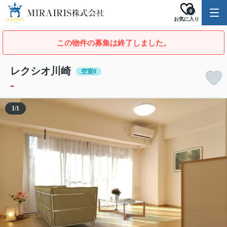
0
お気に入り
この物件の募集は終了しました。
レクシオ川崎
空室0
-
1
/
1