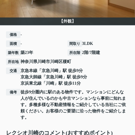
【外観】
-
価格
-
3LDK
面積
間取り
築23年
2階/7階建
築年数
所在階
神奈川県
川崎市川崎区
榎町
所在地
京急本線
「
京急川崎
」駅 徒歩9分
交通
京急大師線
「
京急川崎
」駅 徒歩9分
京浜東北線
「
川崎
」駅 徒歩11分
徒歩9分圏内に駅のある物件です。マンションにどんな
備考
人が住んでいるのかも中古マンションなら事前に知れま
す。多種多様な不動産情報をご紹介している当社にご依
頼ください。お客様のご要望に沿った物件をご紹介しま
す。
レクシオ川崎のコメント(おすすめポイント)