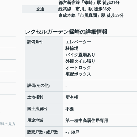
都営新宿線
「
篠崎
」駅 徒歩21分
交通
総武線
「
市川
」駅 徒歩56分
京成本線
「
市川真間
」駅 徒歩59分
レクセルガーデン篠崎の詳細情報
設備条件
エレベーター
駐輪場
バイク置場あり
外観タイル張り
オートロック
宅配ボックス
設備(その他)
-
土地権利
所有権
国土法届出
不要
分
用途地域
第一種中高層住居専用
情報の見方
販売戸数 / 総戸数
- / 68戸