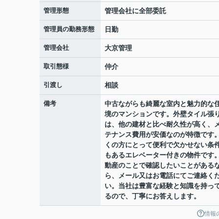
管理形態
管理会社に全部委託
管理員の勤務形態
日勤
管理会社
大京管理
取引態様
仲介
引渡し
相談
備考
中古ながらも綺麗な室内と魅力的な
境のマンションです。外壁タイル張
は、他の建材と比べ耐久性が高く、
テナンス費用が安価なのが特徴です
くの方にとって便利で欠かせない条
もあるエレベーター付きの物件です
動産のことで確認したいことがある
ら、メール又はお電話にてご連絡く
い。当社は豊富な経験と知識を持っ
るので、丁寧にお答えします。
情報