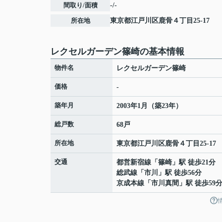
間取り/面積
-/-
所在地
東京都
江戸川区
鹿骨
４丁目25-17
レクセルガーデン篠崎の基本情報
物件名
レクセルガーデン篠崎
価格
-
築年月
2003年1月（築23年）
総戸数
68戸
所在地
東京都
江戸川区
鹿骨
４丁目25-17
交通
都営新宿線
「
篠崎
」駅 徒歩21分
総武線
「
市川
」駅 徒歩56分
京成本線
「
市川真間
」駅 徒歩59