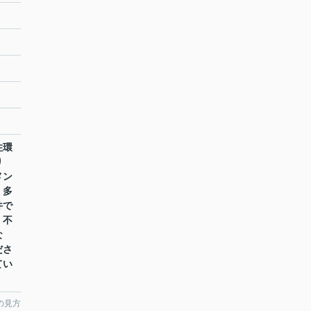
住環
り
メン
。多
件で
。不
な
ださ
てい
の見方