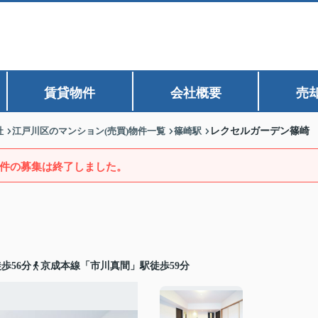
賃貸物件
会社概要
売
社
江戸川区のマンション(売買)物件一覧
篠崎駅
レクセルガーデン篠崎
件の募集は終了しました。
歩56分
京成本線「市川真間」駅徒歩59分