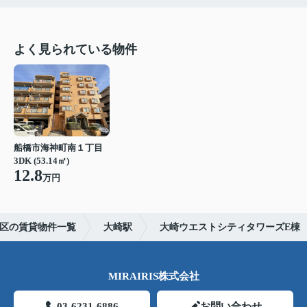
よく見られている物件
船橋市海神町南１丁目
3DK (53.14㎡)
12.8
万円
区の賃貸物件一覧
大崎駅
大崎ウエストシティタワーズE棟
MIRAIRIS株式会社
03-6231-6886
お問い合わせ