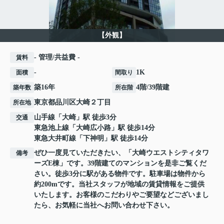
【外観】
- 管理/共益費 -
賃料
-
1K
面積
間取り
築16年
4階/39階建
築年数
所在階
東京都
品川区
大崎
２丁目
所在地
山手線
「
大崎
」駅 徒歩3分
交通
東急池上線
「
大崎広小路
」駅 徒歩14分
東急大井町線
「
下神明
」駅 徒歩14分
ぜひ一度見ていただきたい、「大崎ウエストシティタワ
備考
ーズE棟」です。39階建てのマンションを是非ご覧くだ
さい。徒歩3分に駅がある物件です。駐車場は物件から
約200mです。当社スタッフが地域の賃貸情報をご提供
いたします。お客様のこだわりやご要望などございまし
たら、お気軽に当社へお問い合わせ下さい。