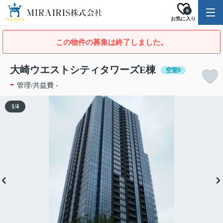
0
お気に入り
この物件の募集は終了しました。
大崎ウエストシティタワーズE棟
空室0
-
管理/共益費 -
1
/
4