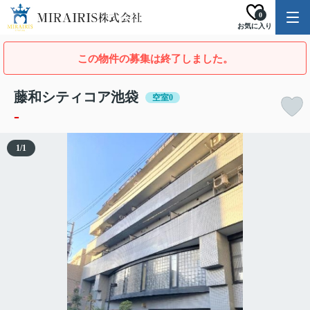
0
お気に入り
この物件の募集は終了しました。
藤和シティコア池袋
空室0
-
1
/
1