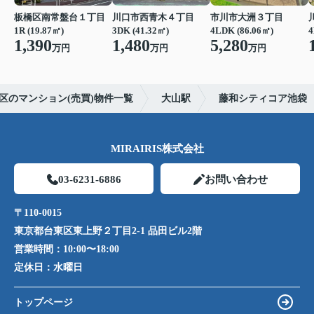
板橋区南常盤台１丁目
川口市西青木４丁目
市川市大洲３丁目
1R (19.87㎡)
3DK (41.32㎡)
4LDK (86.06㎡)
4
1,390
1,480
5,280
万円
万円
万円
区のマンション(売買)物件一覧
大山駅
藤和シティコア池袋
MIRAIRIS株式会社
03-6231-6886
お問い合わせ
〒110-0015
東京都台東区東上野２丁目2-1 品田ビル2階
営業時間：
10:00〜18:00
定休日：
水曜日
トップページ