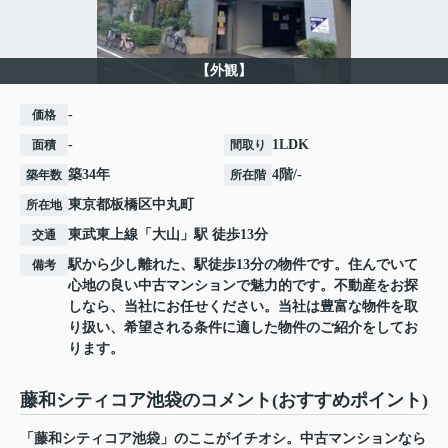
【外観】
-
価格
-
1LDK
面積
間取り
築34年
4階/-
築年数
所在階
東京都
板橋区
中丸町
所在地
東武東上線
「
大山
」駅 徒歩13分
交通
駅から少し離れた、駅徒歩13分の物件です。住んでいて
備考
心地の良い中古マンションで魅力的です。不動産をお探
しなら、当社にお任せください。当社は豊富な物件を取
り扱い、希望される条件に適した物件のご紹介をしてお
ります。
藤和シティコア池袋のコメント(おすすめポイント)
「藤和シティコア池袋」のここがイチオシ。中古マンションなら