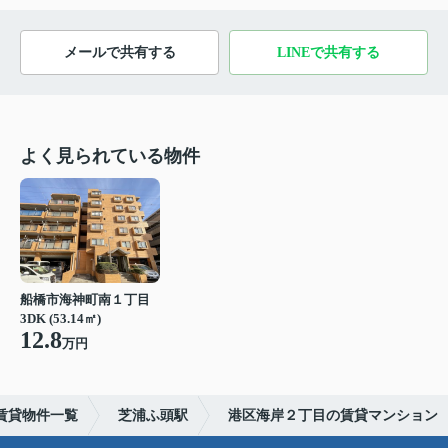
メールで共有する
LINEで共有する
よく見られている物件
船橋市海神町南１丁目
3DK (53.14㎡)
12.8
万円
賃貸物件一覧
芝浦ふ頭駅
港区海岸２丁目の賃貸マンション