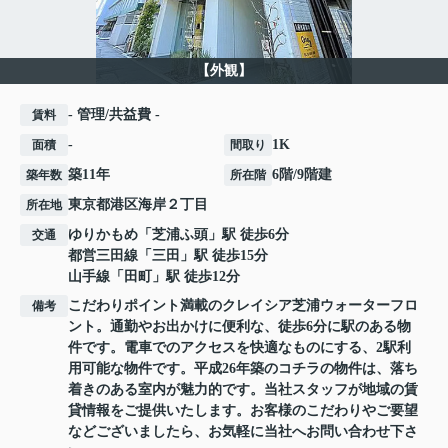
【外観】
- 管理/共益費 -
賃料
-
1K
面積
間取り
築11年
6階/9階建
築年数
所在階
東京都
港区
海岸
２丁目
所在地
ゆりかもめ
「
芝浦ふ頭
」駅 徒歩6分
交通
都営三田線
「
三田
」駅 徒歩15分
山手線
「
田町
」駅 徒歩12分
こだわりポイント満載のクレイシア芝浦ウォーターフロ
備考
ント。通勤やお出かけに便利な、徒歩6分に駅のある物
件です。電車でのアクセスを快適なものにする、2駅利
用可能な物件です。平成26年築のコチラの物件は、落ち
着きのある室内が魅力的です。当社スタッフが地域の賃
貸情報をご提供いたします。お客様のこだわりやご要望
などございましたら、お気軽に当社へお問い合わせ下さ