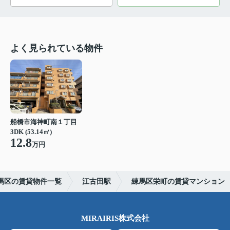
よく見られている物件
船橋市海神町南１丁目
3DK (53.14㎡)
12.8
万円
馬区の賃貸物件一覧
江古田駅
練馬区栄町の賃貸マンション
MIRAIRIS株式会社