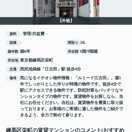
【外観】
- 管理/共益費 -
賃料
-
1K
面積
間取り
築6年
6階/9階建
築年数
所在階
東京都
練馬区
栄町
所在地
西武池袋線
「
江古田
」駅 徒歩4分
交通
気になるイチオシ物件情報：「ルミード江古田」。築5
備考
年でしっかりとした作りが特徴の物件です。徒歩4分で
駅にアクセスできる物件です。防犯対策もバッチリなマ
ンションタイプの物件です。賃貸物件をお探しなら、当
社にお任せください。当社は、賃貸物件を豊富に取り扱
っております。お客様のご希望に適した物件をご紹介で
きるよう、全力で努めて参ります。
練馬区栄町の賃貸マンションのコメント(おすすめ