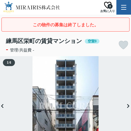
0
お気に入り
この物件の募集は終了しました。
練馬区栄町の賃貸マンション
空室0
-
管理/共益費 -
1
/
4