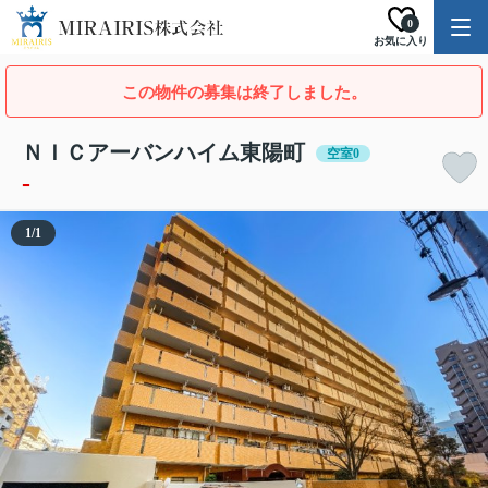
0
お気に入り
この物件の募集は終了しました。
ＮＩＣアーバンハイム東陽町
空室0
-
1
/
1