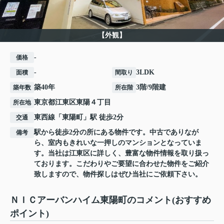
【外観】
-
価格
-
3LDK
面積
間取り
築40年
3階/9階建
築年数
所在階
東京都
江東区
東陽
４丁目
所在地
東西線
「
東陽町
」駅 徒歩2分
交通
駅から徒歩2分の所にある物件です。中古でありなが
備考
ら、室内もきれいな一押しのマンションとなっていま
す。当社は江東区に詳しく、豊富な物件情報を取り扱っ
ております。こだわりやご要望に合わせた物件をご紹介
致しますので、物件探しはぜひ当社にご依頼下さい。
ＮＩＣアーバンハイム東陽町のコメント(おすすめ
ポイント)