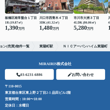
板橋区南常盤台１丁目
川口市西青木４丁目
市川市大洲３丁目
1R (19.87㎡)
3DK (41.32㎡)
4LDK (86.06㎡)
4
1,390
1,480
5,280
万円
万円
万円
ョン(売買)物件一覧
東陽町駅
ＮＩＣアーバンハイム東陽町
MIRAIRIS株式会社
03-6231-6886
お問い合わせ
〒110-0015
東京都台東区東上野２丁目2-1 品田ビル2階
営業時間：
10:00〜18:00
定休日：
水曜日