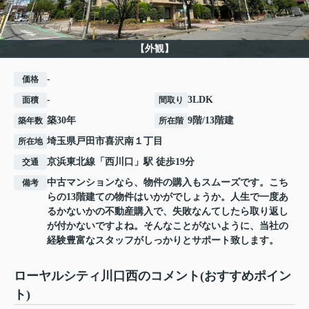
【外観】
-
価格
-
3LDK
面積
間取り
築30年
9階/13階建
築年数
所在階
埼玉県
戸田市
喜沢南
１丁目
所在地
京浜東北線
「
西川口
」駅 徒歩19分
交通
中古マンションなら、物件の購入もスムーズです。こち
備考
らの13階建ての物件はいかがでしょうか。人生で一度あ
るかないかの不動産購入で、失敗なんてしたら取り返し
が付かないですよね。そんなことがないように、当社の
経験豊富なスタッフがしっかりとサポート致します。
ローヤルシティ川口西のコメント(おすすめポイン
ト)