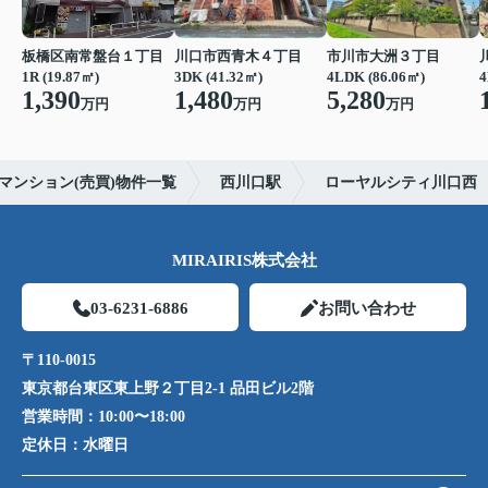
板橋区南常盤台１丁目
川口市西青木４丁目
市川市大洲３丁目
1R (19.87㎡)
3DK (41.32㎡)
4LDK (86.06㎡)
4
1,390
1,480
5,280
万円
万円
万円
マンション(売買)物件一覧
西川口駅
ローヤルシティ川口西
MIRAIRIS株式会社
03-6231-6886
お問い合わせ
〒110-0015
東京都台東区東上野２丁目2-1 品田ビル2階
営業時間：
10:00〜18:00
定休日：
水曜日