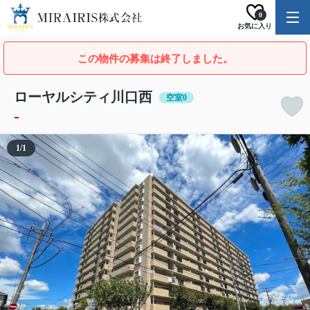
0
お気に入り
この物件の募集は終了しました。
ローヤルシティ川口西
空室0
-
1
/
1