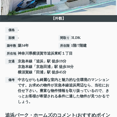
【外観】
-
価格
-
3LDK
面積
間取り
築34年
1階/7階建
築年数
所在階
神奈川県
横須賀市
追浜東町
１丁目
所在地
京急本線
「
追浜
」駅 徒歩19分
交通
京急本線
「
京急田浦
」駅 徒歩30分
横須賀線
「
田浦
」駅 徒歩45分
中古ながらも綺麗な室内と魅力的な住環境のマンション
備考
です。お求めの物件が京急本線追浜周辺なら、当社にお
任せ下さい。豊富な物件情報を取り扱っているので、き
っとお客様が希望される条件に適した物件が見つかるで
しょう。
追浜パーク・ホームズのコメント(おすすめポイン