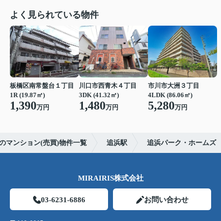
よく見られている物件
板橋区南常盤台１丁目
川口市西青木４丁目
市川市大洲３丁目
1R (19.87㎡)
3DK (41.32㎡)
4LDK (86.06㎡)
1,390
1,480
5,280
万円
万円
万円
のマンション(売買)物件一覧
追浜駅
追浜パーク・ホームズ
MIRAIRIS株式会社
03-6231-6886
お問い合わせ