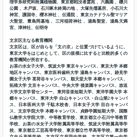
理学系研究科附属植物園、東京都戦没者霊苑 、六義園 、礫川
公園 、木戸坂、石川啄木終焉の地 、大塚先儒墓所、小石川大
神宮、護国寺、櫻木神社 、伝通院 、東京カテドラル聖マリア
大聖堂、豊島岡墓地 、三河稲荷神社 、湯島聖堂、湯島天満
宮、津神社、伝明寺
文京区主なる教育機関
文京区は、区が自らを「文の京」と位置づけているように、
東京大学をはじめとして、区の規模に比すると比較的多くの
教育機関が所在する。
お茶の水女子大学、筑波大学 東京キャンパス、東京大学 本郷
地区キャンパス、東京医科歯科大学 湯島キャンパス、跡見学
園女子大学 茗荷谷キャンパス、順天堂大学 本郷キャンパス、
拓殖大学 文京キャンパス、中央大学 後楽園キャンパス、放送
大学文京学習センター、東邦音楽短期大学、東洋学園大学 本
郷キャンパス、東洋大学 白山キャンパス・白山第2キャンパ
ス、日本医科大学 千駄木校舎、日本女子大学 目白キャンパ
ス、文京学院大学 本郷キャンパス、貞静学園短期大学、国際
仏教学大学院大学、中等教育学校、東京都立小石川中等教育
学校、お茶の水女子大学附属高等学校、筑波大学附属高等学
校、東京都立工芸高等学校、東京都立竹早高等学校、東京都
立向丘高等学校、文京区立音羽中学校、文京区立第一中学