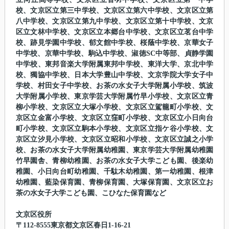
校、文京区立第三中学校、文京区立第六中学校、文京区立第
八中学校、文京区立第九中学校、文京区立第十中学校、文京
区立文林中学校、文京区立本郷台中学校、文京区立茗台中学
校、跡見学園中学校、郁文館中学校、桜蔭中学校、京華女子
中学校、京華中学校、駒込中学校、淑徳SC中等部、貞静学園
中学校、東邦音楽大学附属東邦中学校、東洋大学、京北中学
校、獨協中学校、日本大学豊山中学校、文京学院大学女子中
学校、村田女子中学校、お茶の水女子大学附属小学校、筑波
大学附属小学校、東京学芸大学附属竹早小学校、文京区立青
柳小学校、文京区立大塚小学校、文京区立駕籠町小学校、文
京区立金富小学校、文京区立窪町小学校、文京区立小日向台
町小学校、文京区立駒本小学校、文京区立指ケ谷小学校、文
京区立汐見小学校、文京区立昭和小学校、文京区立誠之小学
校、お茶の水女子大学附属幼稚園、東京学芸大学附属幼稚園
竹早園舎、青柳幼稚園、お茶の水女子大学こども園、後楽幼
稚園、小日向台町幼稚園、千駄木幼稚園、第一幼稚園、根津
幼稚園、藍染保育園、青柳保育園、大塚保育園、文京区立お
茶の水女子大学こども園、こひなた保育園など
文京区役所
〒112-8555東京都文京区春日1-16-21