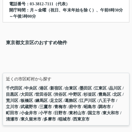
電話番号：03-3812-7111（代表）
開庁時間：月～金曜（祝日、年末年始を除く）、午前8時30分
～午後5時00分
東京都文京区のおすすめ物件
近くの市区町村から探す
千代田区
中央区
港区
新宿区
台東区
墨田区
江東区
品川区
目黒区
大田区
世田谷区
渋谷区
中野区
杉並区
豊島区
北区
荒川区
板橋区
練馬区
足立区
葛飾区
江戸川区
八王子市
立川市
武蔵野市
三鷹市
青梅市
府中市
昭島市
調布市
町田市
小金井市
小平市
日野市
東村山市
国立市
東大和市
清瀬市
東久留米市
多摩市
稲城市
西東京市