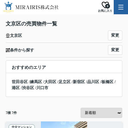
0
お気に入り
文京区の売買物件一覧
変更
文京区
変更
条件から探す
おすすめのエリア
世田谷区
/
練馬区
/
大田区
/
足立区
/
新宿区
/
品川区
/
板橋区
/
港区
/
渋谷区
/
川口市
7
棟
7
件
中古マンション