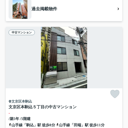
過去掲載物件
中古マンション
文京区本駒込
文京区本駒込５丁目の中古マンション
-
/築5年 /5階建
山手線「駒込」駅 徒歩8分
山手線「田端」駅 徒歩11分