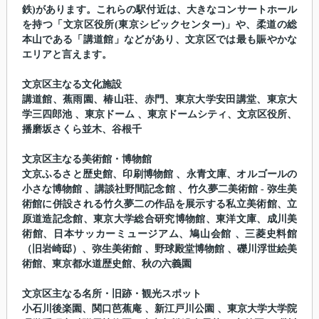
鉄)があります。これらの駅付近は、大きなコンサートホール
を持つ「文京区役所(東京シビックセンター)」や、柔道の総
本山である「講道館」などがあり、文京区では最も賑やかな
エリアと言えます。
文京区主なる文化施設
講道館、蕉雨園、椿山荘、赤門、東京大学安田講堂、東京大
学三四郎池 、東京ドーム 、東京ドームシティ、文京区役所、
播磨坂さくら並木、谷根千
文京区主なる美術館・博物館
文京ふるさと歴史館、印刷博物館 、永青文庫、オルゴールの
小さな博物館 、講談社野間記念館 、竹久夢二美術館 - 弥生美
術館に併設される竹久夢二の作品を展示する私立美術館、立
原道造記念館、東京大学総合研究博物館、東洋文庫、成川美
術館、日本サッカーミュージアム、鳩山会館 、三菱史料館
（旧岩崎邸）、弥生美術館 、野球殿堂博物館 、礫川浮世絵美
術館、東京都水道歴史館、秋の六義園
文京区主なる名所・旧跡・観光スポット
小石川後楽園、関口芭蕉庵 、新江戸川公園 、東京大学大学院