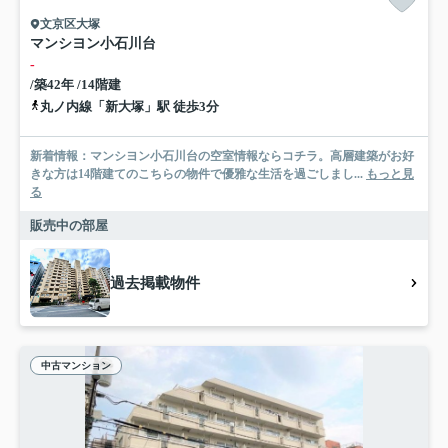
文京区大塚
マンシヨン小石川台
-
/築42年 /14階建
丸ノ内線「新大塚」駅 徒歩3分
新着情報：マンシヨン小石川台の空室情報ならコチラ。高層建築がお好
きな方は14階建てのこちらの物件で優雅な生活を過ごしまし...
もっと見
る
販売中の部屋
過去掲載物件
中古マンション