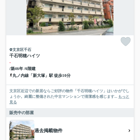
文京区千石
千石明穂ハイツ
-
/築46年 /6階建
丸ノ内線「新大塚」駅 徒歩10分
文京区近辺での新居ならご好評の物件「千石明穂ハイツ」はいかがでし
ょうか。綺麗に整備された中古マンションで清潔感を感じます...
もっと
見る
販売中の部屋
過去掲載物件