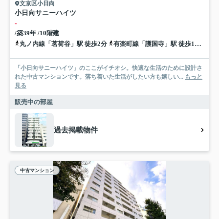
文京区小日向
小日向サニーハイツ
-
/築39年 /10階建
丸ノ内線「茗荷谷」駅 徒歩2分
有楽町線「護国寺」駅 徒歩14分
有
「小日向サニーハイツ」のここがイチオシ。快適な生活のために設計さ
れた中古マンションです。落ち着いた生活がしたい方も嬉しい...
もっと
見る
販売中の部屋
過去掲載物件
中古マンション