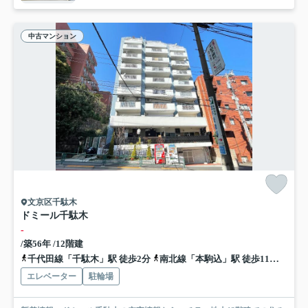
中古マンション
文京区千駄木
ドミール千駄木
-
/築56年 /12階建
千代田線「千駄木」駅 徒歩2分
南北線「本駒込」駅 徒歩11分
常磐
エレベーター
駐輪場