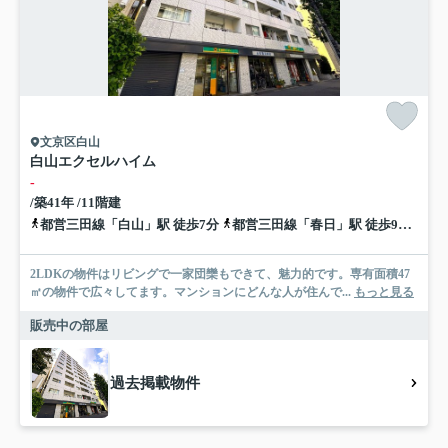
文京区白山
白山エクセルハイム
-
/築41年 /11階建
都営三田線「白山」駅 徒歩7分
都営三田線「春日」駅 徒歩9分
南北
2LDKの物件はリビングで一家団欒もできて、魅力的です。専有面積47
㎡の物件で広々してます。マンションにどんな人が住んで...
もっと見る
販売中の部屋
過去掲載物件