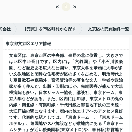
1
式会社
【売買】を市区町村から探す
文京区の売買物件一覧
東京都文京区エリア情報
文京区は、東京23区の中央部、皇居の北に位置し、大きさで
は23区中20番目です。区内には「六義園」や「小石川後楽
園」など歴史ある広大な公園や、東京大学を筆頭に大学が多
い文教地区と閑静な住宅街が区の多くを占める。明治時代よ
り夏目漱石や森鷗外、宮沢賢治等の著名な文人・学者や政治
家が多く住んだ。出版・印刷のほか、先端医療が盛んで大規
模病院も多い。日本サッカー協会、講談社、東京ドーム、東
京大学などがある。また、区内にはJR線、東京メトロの丸の
内線・南北線・有楽町線・千代田線と都営地下鉄の三田線・
大江戸線の駅になります。都内の他エリアへのアクセス良好
です。代表的な駅としては、「東京ドーム」、「東京ドーム
ホテル」、遊園地やスパ施設などが敷地内にある「東京ドー
ムシティ」が近い後楽園駅(東京メトロ)や、春日駅(都営地下