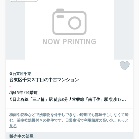
台東区千束
台東区千束３丁目の中古マンション
-
/築15年 /10階建
日比谷線「三ノ輪」駅 徒歩8分
常磐線「南千住」駅 徒歩18分
都電
梅雨や花粉などで洗濯物を外干しできない時期でも部屋干ししなくて済
む、浴室乾燥機付きの物件です。日常生活で利用頻度の高い水...
もっと
見る
販売中の部屋