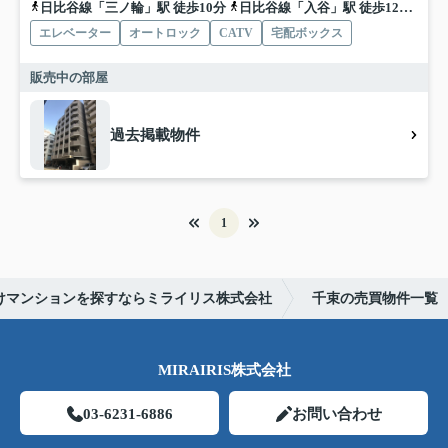
日比谷線「三ノ輪」駅 徒歩10分
日比谷線「入谷」駅 徒歩12分
つ
エレベーター
オートロック
CATV
宅配ボックス
販売中の部屋
過去掲載物件
1
けマンションを探すならミライリス株式会社
千束の売買物件一覧
MIRAIRIS株式会社
03-6231-6886
お問い合わせ