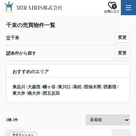
0
お気に入り
千束の売買物件一覧
変更
千束
変更
条件から探す
おすすめのエリア
東品川
/
大森西
/
幡ヶ谷
/
東川口
/
高松
/
西保木間
/
西新宿
/
東大井
/
南大井
/
西五反田
2
棟
2
件
中古マンション