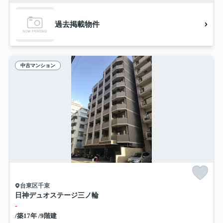
過去掲載物件
中古マンション
台東区千束
日神デュオステージ三ノ輪
-
/築17年 /9階建