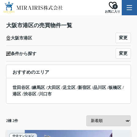
0
お気に入り
大阪市港区の売買物件一覧
変更
大阪市港区
変更
条件から探す
おすすめのエリア
世田谷区
/
練馬区
/
大田区
/
足立区
/
新宿区
/
品川区
/
板橋区
/
港区
/
渋谷区
/
川口市
2
棟
2
件
中古マンション