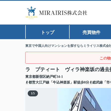
トップ
売買物件
東京で中国人向けマンションを探すならミライリス株式会
この物
ラ プティート ヴィラ神楽坂の過去
東京都
新宿区
納戸町
34-1
都営大江戸線「牛込神楽坂」駅徒歩8分
総武線「市
1
/
5