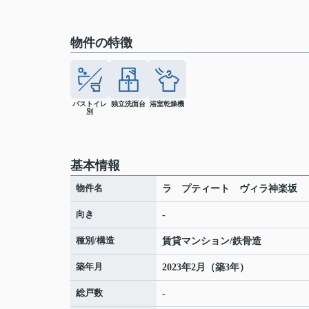
物件の特徴
バストイレ
独立洗面台
浴室乾燥機
別
基本情報
物件名
ラ プティート ヴィラ神楽坂
向き
-
種別/構造
賃貸マンション/鉄骨造
築年月
2023年2月（築3年）
総戸数
-