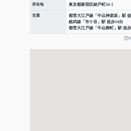
所在地
東京都
新宿区
納戸町
34-1
交通
都営大江戸線
「
牛込神楽坂
」駅 
総武線
「
市ケ谷
」駅 徒歩14分
都営大江戸線
「
牛込柳町
」駅 徒歩