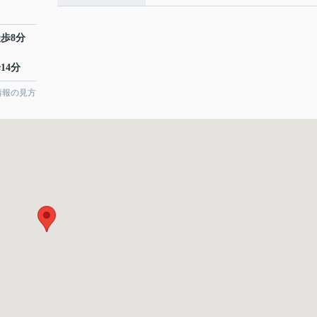
徒歩8分
14分
情報の見方