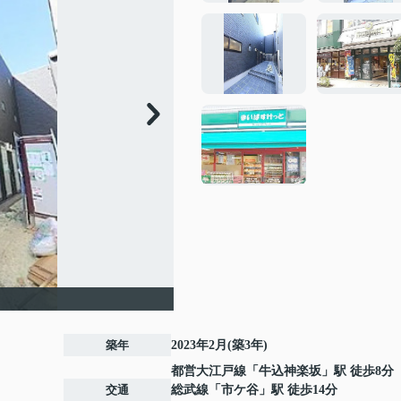
築年
2023年2月(築3年)
都営大江戸線
「
牛込神楽坂
」駅 徒歩8分
交通
総武線
「
市ケ谷
」駅 徒歩14分