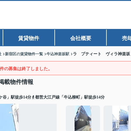
賃貸物件
会社概要
売
社
新宿区の賃貸物件一覧
牛込神楽坂駅
ラ プティート ヴィラ神楽坂
件の募集は終了しました。
掲載物件情報
ケ谷」駅徒歩14分
都営大江戸線「牛込柳町」駅徒歩14分