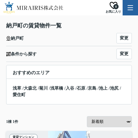
0
お気に入り
納戸町の賃貸物件一覧
変更
納戸町
変更
条件から探す
おすすめのエリア
浅草
/
大森北
/
菊川
/
浅草橋
/
入谷
/
石原
/
京島
/
池上
/
池尻
/
愛住町
1
棟
1
件
賃貸マンション