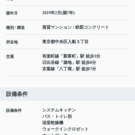
2019年2月(築7年)
築年月
賃貸マンション / 鉄筋コンクリート
種別 / 構造
東京都
中央区
入船
３丁目
所在地
有楽町線
「
新富町
」駅 徒歩3分
交通
日比谷線
「
築地
」駅 徒歩8分
京葉線
「
八丁堀
」駅 徒歩7分
設備条件
システムキッチン
設備条件
バス・トイレ別
浴室乾燥機
ウォークインクロゼット