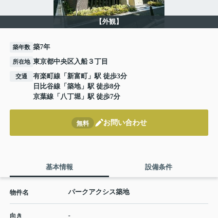
【外観】
築7年
築年数
東京都中央区入船３丁目
所在地
有楽町線
「
新富町
」駅 徒歩3分
交通
日比谷線
「
築地
」駅 徒歩8分
京葉線
「
八丁堀
」駅 徒歩7分
お問い合わせ
無料
基本情報
設備条件
パークアクシス築地
物件名
-
向き