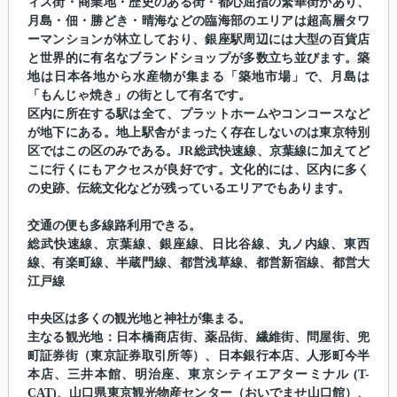
ィス街・商業地・歴史のある街・都心屈指の繁華街があり、
月島・佃・勝どき・晴海などの臨海部のエリアは超高層タワ
ーマンションが林立しており、銀座駅周辺には大型の百貨店
と世界的に有名なブランドショップが多数立ち並びます。築
地は日本各地から水産物が集まる「築地市場」で、月島は
「もんじゃ焼き」の街として有名です。
区内に所在する駅は全て、プラットホームやコンコースなど
が地下にある。地上駅舎がまったく存在しないのは東京特別
区ではこの区のみである。JR総武快速線、京葉線に加えてど
こに行くにもアクセスが良好です。文化的には、区内に多く
の史跡、伝統文化などが残っているエリアでもあります。
交通の便も多線路利用できる。
総武快速線、京葉線、銀座線、日比谷線、丸ノ内線、東西
線、有楽町線、半蔵門線、都営浅草線、都営新宿線、都営大
江戸線
中央区は多くの観光地と神社が集まる。
主なる観光地：日本橋商店街、薬品街、繊維街、問屋街、兜
町証券街（東京証券取引所等）、日本銀行本店、人形町今半
本店、三井本館、明治座、東京シティエアターミナル (T-
CAT)、山口県東京観光物産センター（おいでませ山口館）、