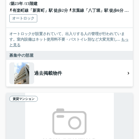
/築23年 /15階建
有楽町線「新富町」駅 徒歩2分
京葉線「八丁堀」駅 徒歩6分
日比谷
オートロック
オートロックが設置されていて、出入りする人の管理が行われていま
す。室内設備はネット使用料不要・バストイレ別など大変充実し...
もっ
と見る
募集中の部屋
過去掲載物件
賃貸マンション