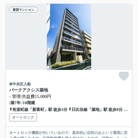
賃貸マンション
中央区入船
パークアクシス築地
-
管理/共益費15,000円
/築7年 /10階建
有楽町線「新富町」駅 徒歩3分
日比谷線「築地」駅 徒歩8分
京葉線
オートロック
オートロック機能が付いているので、基本的に住民のみという環境に安