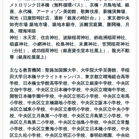
メトロリンク日本橋（無料循環バス）、京橋・月島地域、銀
座、永代橋、アーティゾン美術館、歌舞伎座、新橋演舞場、
和光（旧服部時計店、通称「銀座の時計台」）、東京都中央
卸売市場 築地市場、築地本願寺、浜離宮庭園、勝鬨橋、月
島、晴海埠頭
神社：水天宮、住吉神社、波除稲荷神社、鉄砲洲稲荷神社、
椙森神社、小網神社、松島神社、末廣神社、笠間稲荷神社
（分社）、成功稲荷神社（銀座資生堂本社屋上）、龍光不動
尊（銀座松屋屋上）
主なる教育機関：聖路加国際大学、大学院大学至善館、早稲
田大学日本橋サテライトキャンパス、東京都立晴海総合高等
学校、日本橋女学館高等学校、中央区立銀座中学校、中央区
立佃中学校、中央区立日本橋中学校、中央区立晴海中学校、
開智日本橋学園中学校、中央区立明石小学校、中央区立有馬
小学校、中央区立京橋築地小学校、中央区立阪本小学校、中
央区立城東小学校、中央区立泰明小学校、中央区立中央小学
校、中央区立月島第一小学校、中央区立月島第三小学校、中
央区立月島第二小学校、中央区立佃島小学校、中央区立常盤
小学校、中央区立豊海小学校、中央区立日本橋小学校、中央
区立久松小学校、中央区立明正小学校、泰明幼稚園、中央幼