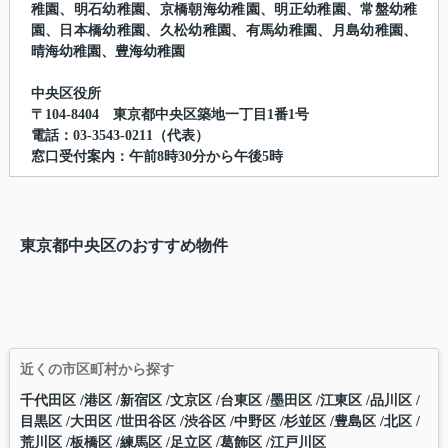
稚園、明石幼稚園、京橋朝海幼稚園、明正幼稚園、常盤幼稚
園、日本橋幼稚園、久松幼稚園、有馬幼稚園、月島幼稚園、
晴海幼稚園、豊海幼稚園
中央区役所
〒104-8404 東京都中央区築地一丁目1番1号
電話：03-3543-0211（代表）
窓口受付案内：午前8時30分から午後5時
東京都中央区のおすすめ物件
近くの市区町村から探す
千代田区
港区
新宿区
文京区
台東区
墨田区
江東区
品川区
目黒区
大田区
世田谷区
渋谷区
中野区
杉並区
豊島区
北区
荒川区
板橋区
練馬区
足立区
葛飾区
江戸川区