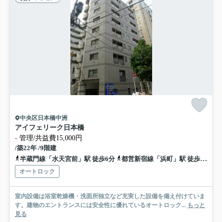
中央区日本橋中洲
アイフェリーク日本橋
-
管理/共益費15,000円
/築22年 /9階建
半蔵門線「水天宮前」駅 徒歩6分
都営新宿線「浜町」駅 徒歩9分
オートロック
室内設備は浴室乾燥機・洗面所独立など充実した設備を備え付けていま
す。建物のエントランスには安全性に優れているオートロック...
もっと
見る