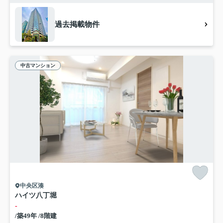
過去掲載物件
中古マンション
中央区湊
ハイツ八丁堀
-
/築49年 /8階建