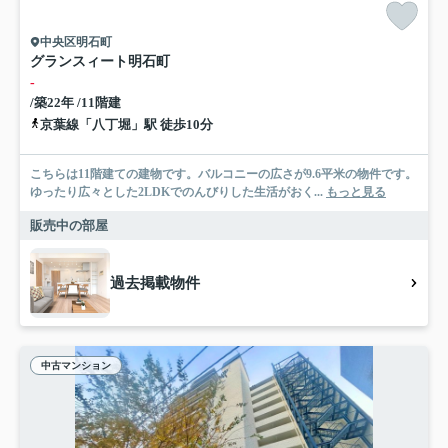
中央区明石町
グランスィート明石町
-
/築22年 /11階建
京葉線「八丁堀」駅 徒歩10分
こちらは11階建ての建物です。バルコニーの広さが9.6平米の物件です。
ゆったり広々とした2LDKでのんびりした生活がおく...
もっと見る
販売中の部屋
過去掲載物件
中古マンション