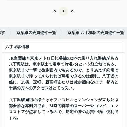
1
探す
京葉線の売買物件一覧
京葉線 八丁堀駅の売買物件一覧
八丁堀駅情報
JR京葉線と東京メトロ日比谷線の2本の乗り入れ路線がある
八丁堀駅は、東京駅まで電車で片道2分という好立地にある。
東京駅まで一駅で徒歩圏内でもあるので、とりあえず終電で
東京駅まで帰って来られれば帰宅できるのは便利。八丁堀の
他に、京橋、宝町、新富町あたりは徒歩圏内なので、都内と
千葉の方へのアクセスはとても良い。
八丁堀駅周辺の様子はオフィスビルとマンションが立ち並ぶ
都会的な雰囲気です。24時間営業のスーパーやコンビニエン
スストアが点在しているので、帰宅の際のお買い物に便利で
すね。