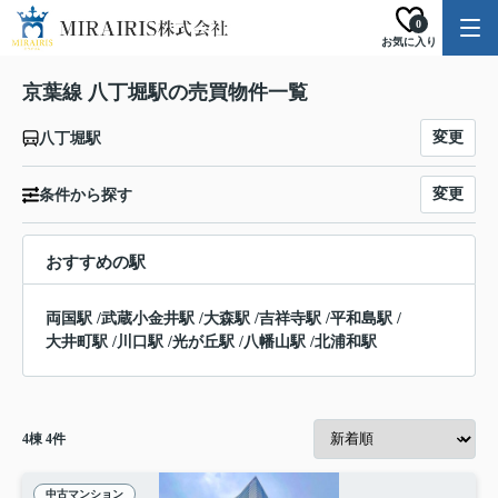
0
お気に入り
京葉線 八丁堀駅の売買物件一覧
変更
八丁堀駅
変更
条件から探す
おすすめの駅
両国駅
/
武蔵小金井駅
/
大森駅
/
吉祥寺駅
/
平和島駅
/
大井町駅
/
川口駅
/
光が丘駅
/
八幡山駅
/
北浦和駅
4
棟
4
件
中古マンション