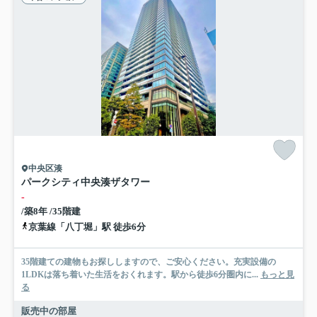
中央区湊
パークシティ中央湊ザタワー
-
/築8年 /35階建
京葉線「八丁堀」駅 徒歩6分
35階建ての建物もお探ししますので、ご安心ください。充実設備の
1LDKは落ち着いた生活をおくれます。駅から徒歩6分圏内に...
もっと見
る
販売中の部屋