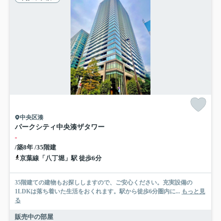
中央区湊
パークシティ中央湊ザタワー
-
/築8年 /35階建
京葉線「八丁堀」駅 徒歩6分
35階建ての建物もお探ししますので、ご安心ください。充実設備の
1LDKは落ち着いた生活をおくれます。駅から徒歩6分圏内に...
もっと見
る
販売中の部屋