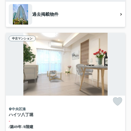
過去掲載物件
中古マンション
中央区湊
ハイツ八丁堀
-
/築49年 /8階建