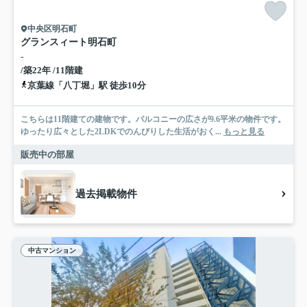
中央区明石町
グランスィート明石町
-
/築22年 /11階建
京葉線「八丁堀」駅 徒歩10分
こちらは11階建ての建物です。バルコニーの広さが9.6平米の物件です。
ゆったり広々とした2LDKでのんびりした生活がおく...
もっと見る
販売中の部屋
過去掲載物件
中古マンション