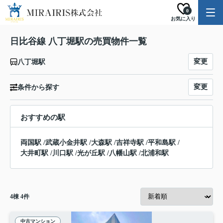
0
お気に入り
日比谷線 八丁堀駅の売買物件一覧
変更
八丁堀駅
変更
条件から探す
おすすめの駅
両国駅
/
武蔵小金井駅
/
大森駅
/
吉祥寺駅
/
平和島駅
/
大井町駅
/
川口駅
/
光が丘駅
/
八幡山駅
/
北浦和駅
4
棟
4
件
中古マンション