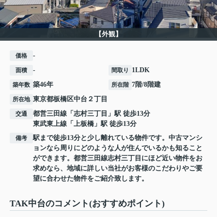
【外観】
-
価格
-
1LDK
面積
間取り
築46年
7階/8階建
築年数
所在階
東京都
板橋区
中台
２丁目
所在地
都営三田線
「
志村三丁目
」駅 徒歩13分
交通
東武東上線
「
上板橋
」駅 徒歩13分
駅まで徒歩13分と少し離れている物件です。中古マンシ
備考
ョンなら周りにどのような人が住んでいるかも知ること
ができます。都営三田線志村三丁目にほど近い物件をお
求めなら、地域に詳しい当社がお客様のこだわりやご要
望に合わせた物件をご紹介致します。
TAK中台のコメント(おすすめポイント)