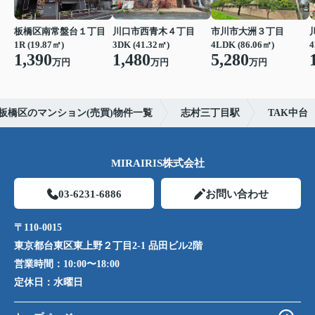
板橋区南常盤台１丁目
川口市西青木４丁目
市川市大洲３丁目
1R (19.87㎡)
3DK (41.32㎡)
4LDK (86.06㎡)
4
1,390
1,480
5,280
万円
万円
万円
板橋区のマンション(売買)物件一覧
志村三丁目駅
TAK中台
MIRAIRIS株式会社
03-6231-6886
お問い合わせ
〒110-0015
東京都台東区東上野２丁目2-1 品田ビル2階
営業時間：
10:00〜18:00
定休日：
水曜日