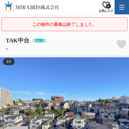
0
お気に入り
この物件の募集は終了しました。
TAK中台
空室0
-
1
/
1