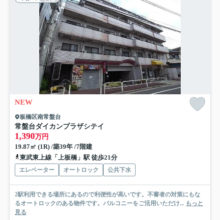
NEW
板橋区南常盤台
常盤台ダイカンプラザシテイ
1,390
万円
19.87㎡ (1R) /築39年 /7階建
東武東上線「上板橋」駅 徒歩21分
エレベーター
オートロック
公共下水
2駅利用できる場所にあるので利便性が高いです。不審者の対策にもな
るオートロックのある物件です。バルコニーをご活用いただけ...
もっと
見る