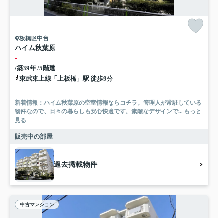
板橋区中台
ハイム秋葉原
-
/築39年 /5階建
東武東上線「上板橋」駅 徒歩9分
新着情報：ハイム秋葉原の空室情報ならコチラ。管理人が常駐している
物件なので、日々の暮らしも安心快適です。素敵なデザインで...
もっと
見る
販売中の部屋
過去掲載物件
中古マンション