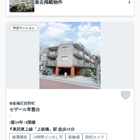
過去掲載物件
中古マンション
板橋区前野町
セザール常盤台
-
/築34年 /4階建
東武東上線「上板橋」駅 徒歩16分
耐震構造
24時間ゴミ出し可
駐輪場
防犯カメラ