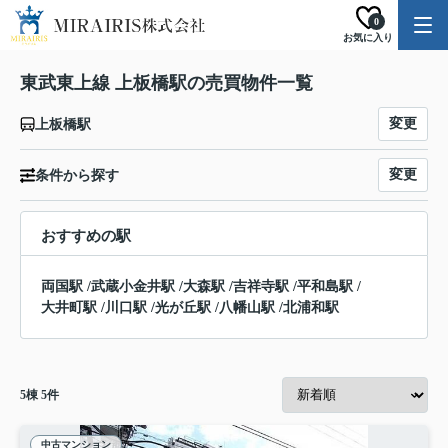
0
お気に入り
東武東上線 上板橋駅の売買物件一覧
変更
上板橋駅
変更
条件から探す
おすすめの駅
両国駅
/
武蔵小金井駅
/
大森駅
/
吉祥寺駅
/
平和島駅
/
大井町駅
/
川口駅
/
光が丘駅
/
八幡山駅
/
北浦和駅
5
棟
5
件
中古マンション