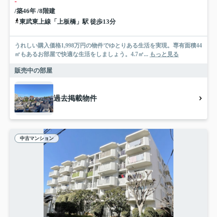
-
/築46年 /8階建
東武東上線「上板橋」駅 徒歩13分
うれしい購入価格1,998万円の物件でゆとりある生活を実現。専有面積44
㎡もあるお部屋で快適な生活をしましょう。4.7㎡...
もっと見る
販売中の部屋
過去掲載物件
中古マンション