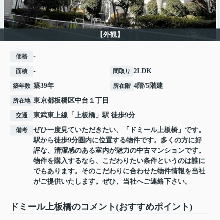
【外観】
-
価格
-
2LDK
面積
間取り
築39年
4階/5階建
築年数
所在階
東京都
板橋区
中台
１丁目
所在地
東武東上線
「
上板橋
」駅 徒歩9分
交通
ぜひ一度見ていただきたい、「ドミール上板橋」です。
備考
駅から徒歩9分圏内に位置する物件です。多くの方に好
評な、清潔感のある室内が魅力の中古マンションです。
物件を購入するなら、こだわりたい条件というのは誰に
でもあります。そのこだわりに合わせた物件情報を当社
がご提供いたします。ぜひ、当社へご連絡下さい。
ドミール上板橋のコメント(おすすめポイント)