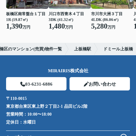
板橋区南常盤台１丁目
川口市西青木４丁目
市川市大洲３丁目
1R (19.87㎡)
3DK (41.32㎡)
4LDK (86.06㎡)
4
1,390
1,480
5,280
万円
万円
万円
橋区のマンション(売買)物件一覧
上板橋駅
ドミール上板橋
MIRAIRIS株式会社
03-6231-6886
お問い合わせ
〒110-0015
東京都台東区東上野２丁目2-1 品田ビル2階
営業時間：
10:00〜18:00
定休日：
水曜日