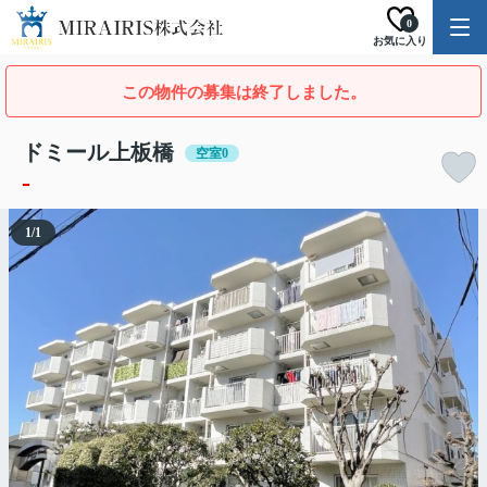
0
お気に入り
この物件の募集は終了しました。
ドミール上板橋
空室0
-
1
/
1