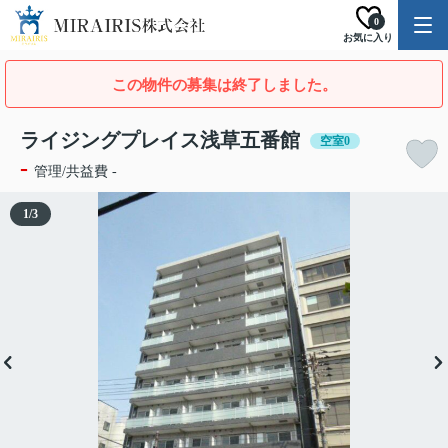
0
お気に入り
この物件の募集は終了しました。
ライジングプレイス浅草五番館
空室0
-
管理/共益費 -
1
/
3