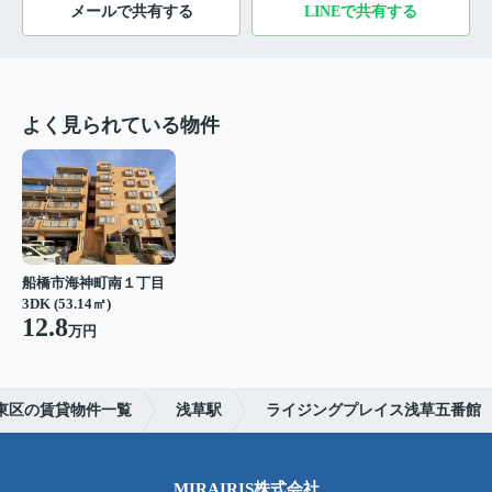
メールで共有する
LINEで共有する
よく見られている物件
船橋市海神町南１丁目
3DK (53.14㎡)
12.8
万円
東区の賃貸物件一覧
浅草駅
ライジングプレイス浅草五番館
MIRAIRIS株式会社