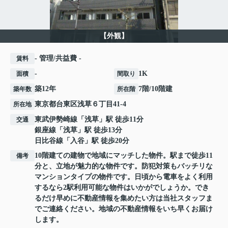
【外観】
- 管理/共益費 -
賃料
-
1K
面積
間取り
築12年
7階/10階建
築年数
所在階
東京都
台東区
浅草
６丁目41-4
所在地
東武伊勢崎線
「
浅草
」駅 徒歩11分
交通
銀座線
「
浅草
」駅 徒歩13分
日比谷線
「
入谷
」駅 徒歩20分
10階建ての建物で地域にマッチした物件。駅まで徒歩11
備考
分と、立地が魅力的な物件です。防犯対策もバッチリな
マンションタイプの物件です。日頃から電車をよく利用
するなら2駅利用可能な物件はいかがでしょうか。でき
るだけ早めに不動産情報を集めたい方は当社スタッフま
でご連絡ください。地域の不動産情報をいち早くお届け
します。