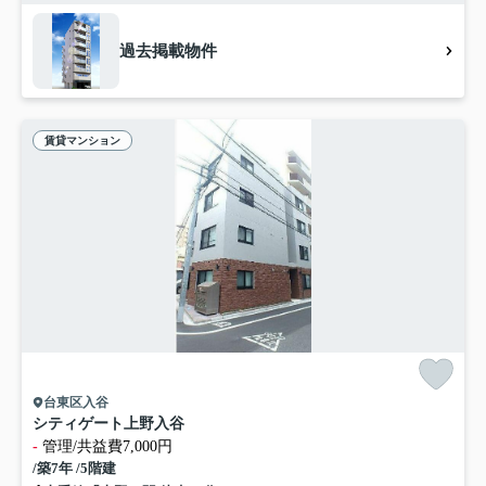
過去掲載物件
賃貸マンション
台東区入谷
シティゲート上野入谷
-
管理/共益費7,000円
/築7年 /5階建