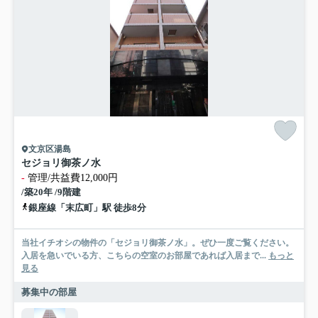
文京区湯島
セジョリ御茶ノ水
-
管理/共益費12,000円
/築20年 /9階建
銀座線「末広町」駅 徒歩8分
当社イチオシの物件の「セジョリ御茶ノ水」。ぜひ一度ご覧ください。
入居を急いでいる方、こちらの空室のお部屋であれば入居まで...
もっと
見る
募集中の部屋