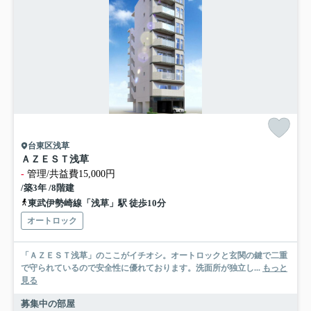
台東区浅草
ＡＺＥＳＴ浅草
-
管理/共益費15,000円
/築3年 /8階建
東武伊勢崎線「浅草」駅 徒歩10分
オートロック
「ＡＺＥＳＴ浅草」のここがイチオシ。オートロックと玄関の鍵で二重
で守られているので安全性に優れております。洗面所が独立し...
もっと
見る
募集中の部屋