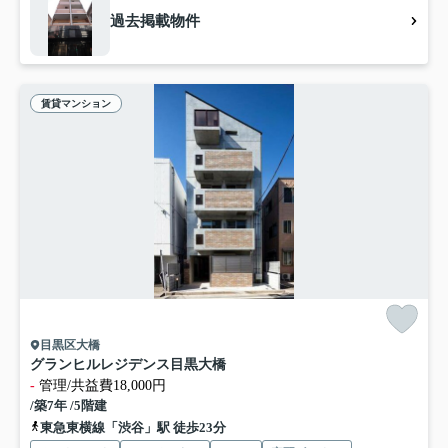
過去掲載物件
賃貸マンション
目黒区大橋
グランヒルレジデンス目黒大橋
-
管理/共益費18,000円
/築7年 /5階建
東急東横線「渋谷」駅 徒歩23分