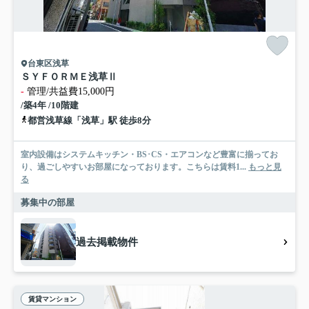
台東区浅草
ＳＹＦＯＲＭＥ浅草Ⅱ
-
管理/共益費15,000円
/築4年 /10階建
都営浅草線「浅草」駅 徒歩8分
室内設備はシステムキッチン・BS･CS・エアコンなど豊富に揃ってお
り、過ごしやすいお部屋になっております。こちらは賃料1...
もっと見
る
募集中の部屋
過去掲載物件
賃貸マンション