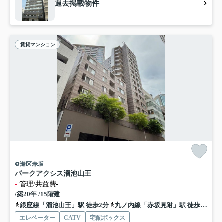
過去掲載物件
賃貸マンション
港区赤坂
パークアクシス溜池山王
-
管理/共益費-
/築20年 /15階建
銀座線「溜池山王」駅 徒歩2分
丸ノ内線「赤坂見附」駅 徒歩8分
エレベーター
CATV
宅配ボックス