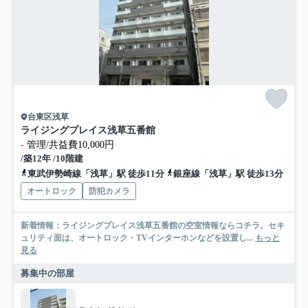
台東区浅草
ライジングプレイス浅草五番館
-
管理/共益費10,000円
/築12年 /10階建
東武伊勢崎線「浅草」駅 徒歩11分
銀座線「浅草」駅 徒歩13分
オートロック
防犯カメラ
新着情報：ライジングプレイス浅草五番館の空室情報ならコチラ。セキ
ュリティ面は、オートロック・TVインターホンなどを設置し...
もっと
見る
募集中の部屋