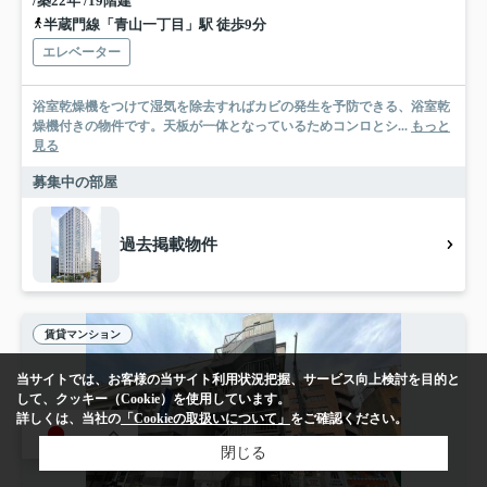
/築22年 /19階建
半蔵門線「青山一丁目」駅 徒歩9分
エレベーター
浴室乾燥機をつけて湿気を除去すればカビの発生を予防できる、浴室乾
燥機付きの物件です。天板が一体となっているためコンロとシ...
もっと
見る
募集中の部屋
過去掲載物件
賃貸マンション
当サイトでは、お客様の当サイト利用状況把握、サービス向上検討を目的と
して、クッキー（Cookie）を使用しています。
詳しくは、当社の
「Cookieの取扱いについて」
をご確認ください。
JA
閉じる