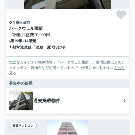
台東区蔵前
パークウェル蔵前
-
管理/共益費10,000円
/築19年 /14階建
都営浅草線「浅草」駅 徒歩7分
気になるイチオシ物件情報：「パークウェル蔵前」。室内設備はシステ
ムキッチン・洗面台などが揃っているので、快適に過ごしやす...
もっと
見る
募集中の部屋
過去掲載物件
賃貸マンション