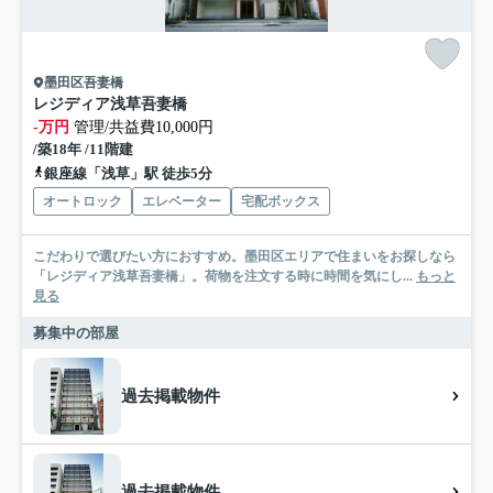
墨田区吾妻橋
レジディア浅草吾妻橋
-万円
管理/共益費10,000円
/築18年 /11階建
銀座線「浅草」駅 徒歩5分
オートロック
エレベーター
宅配ボックス
こだわりで選びたい方におすすめ。墨田区エリアで住まいをお探しなら
「レジディア浅草吾妻橋」。荷物を注文する時に時間を気にし...
もっと
見る
募集中の部屋
過去掲載物件
過去掲載物件