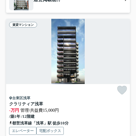
賃貸マンション
台東区浅草
クラリティア浅草
-万円
管理/共益費15,000円
/築1年 /12階建
都営浅草線「浅草」駅 徒歩10分
エレベーター
宅配ボックス