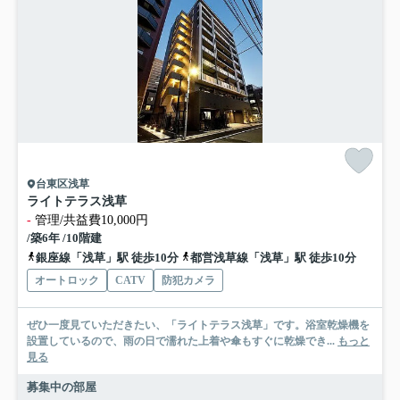
台東区浅草
ライトテラス浅草
-
管理/共益費10,000円
/築6年 /10階建
銀座線「浅草」駅 徒歩10分
都営浅草線「浅草」駅 徒歩10分
オートロック
CATV
防犯カメラ
ぜひ一度見ていただきたい、「ライトテラス浅草」です。浴室乾燥機を
設置しているので、雨の日で濡れた上着や傘もすぐに乾燥でき...
もっと
見る
募集中の部屋