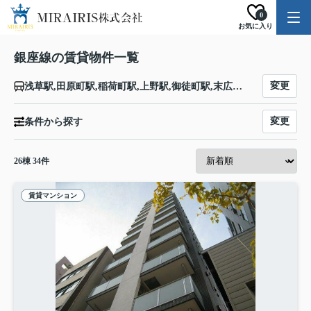
0
お気に入り
銀座線の賃貸物件一覧
変更
浅草駅,田原町駅,稲荷町駅,上野駅,御徒町駅,末広町駅,神田駅,三越前駅,日本橋駅,京橋駅,銀座駅,新橋駅,虎ノ門駅,国会議事堂前駅,永田町駅,青山一丁目駅,外苑前駅,表参道駅,渋谷駅
変更
条件から探す
26
棟
34
件
賃貸マンション