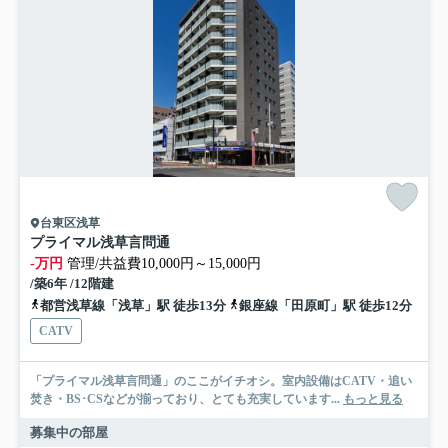
台東区浅草
プライマル浅草言問通
-万円
管理/共益費10,000円～15,000円
/築6年 /12階建
都営浅草線「浅草」駅 徒歩13分
銀座線「田原町」駅 徒歩12分
CATV
「プライマル浅草言問通」のここがイチオシ。室内設備はCATV・追い
焚き・BS･CSなどが揃っており、とても充実しています...
もっと見る
募集中の部屋