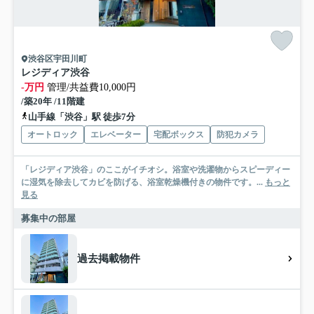
渋谷区宇田川町
レジディア渋谷
-万円
管理/共益費10,000円
/築20年 /11階建
山手線「渋谷」駅 徒歩7分
オートロック
エレベーター
宅配ボックス
防犯カメラ
「レジディア渋谷」のここがイチオシ。浴室や洗濯物からスピーディー
に湿気を除去してカビを防げる、浴室乾燥機付きの物件です。...
もっと
見る
募集中の部屋
過去掲載物件