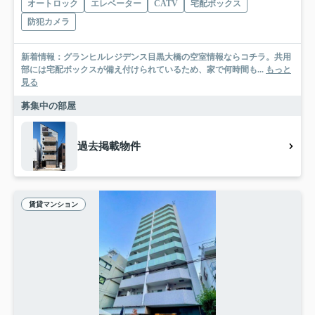
オートロック
エレベーター
CATV
宅配ボックス
防犯カメラ
新着情報：グランヒルレジデンス目黒大橋の空室情報ならコチラ。共用
部には宅配ボックスが備え付けられているため、家で何時間も...
もっと
見る
募集中の部屋
過去掲載物件
賃貸マンション