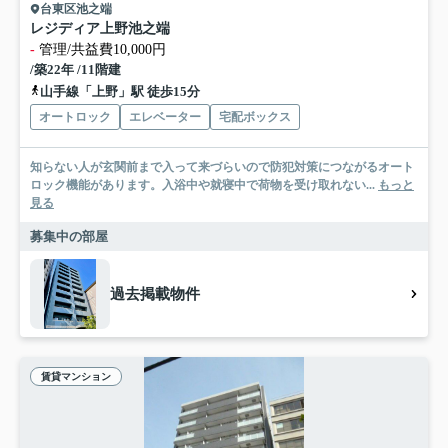
台東区池之端
レジディア上野池之端
-
管理/共益費10,000円
/築22年 /11階建
山手線「上野」駅 徒歩15分
オートロック
エレベーター
宅配ボックス
知らない人が玄関前まで入って来づらいので防犯対策につながるオート
ロック機能があります。入浴中や就寝中で荷物を受け取れない...
もっと
見る
募集中の部屋
過去掲載物件
賃貸マンション