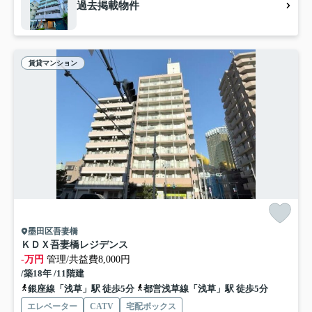
過去掲載物件
賃貸マンション
墨田区吾妻橋
ＫＤＸ吾妻橋レジデンス
-万円
管理/共益費8,000円
/築18年 /11階建
銀座線「浅草」駅 徒歩5分
都営浅草線「浅草」駅 徒歩5分
エレベーター
CATV
宅配ボックス