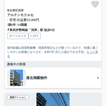
台東区浅草
アルテシモクルセ
-
管理/共益費10,000円
/築6年 /14階建
東武伊勢崎線「浅草」駅 徒歩9分
オートロック
CATV
室内設備は浴室乾燥機・洗面所独立などが揃っているので、快適に過ご
しやすいお部屋になります。令和7年7月に入居ができる予定...
もっと見
る
募集中の部屋
過去掲載物件
賃貸マンション