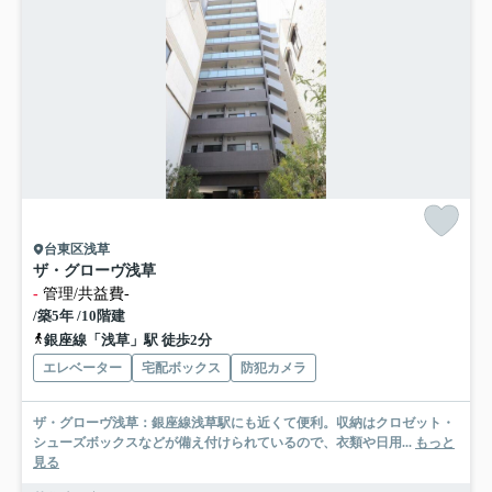
台東区浅草
ザ・グローヴ浅草
-
管理/共益費-
/築5年 /10階建
銀座線「浅草」駅 徒歩2分
エレベーター
宅配ボックス
防犯カメラ
ザ・グローヴ浅草：銀座線浅草駅にも近くて便利。収納はクロゼット・
シューズボックスなどが備え付けられているので、衣類や日用...
もっと
見る