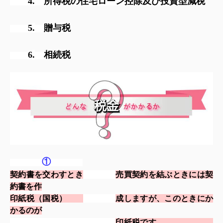
4
.
所得税の住宅ローン控除及び投資型減税
5
.
贈与税
6
.
相続税
①
契約書を交わすとき
売買契約を結ぶときには契
約書を作
印紙税（国税）
成しますが、
このと
きにか
かる
のが
印紙税です。