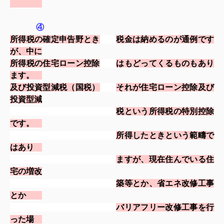
④
所得税の確定申告野とき
税金は納めるのが通例です
が、中に
所得税の住宅ローン控除
はもどってくるものもあり
ます。
及び投資型減税（国税）
それが住宅ローン控除及び
投資型減
税
とい
う所得税の特別控除
です。
所得したときという
範疇で
は
あり
ますが、現在住んでいる住
宅の増改
築
等とか、省
エ
ネ改修工事
とか
バリアフリー改修工事を行
った場