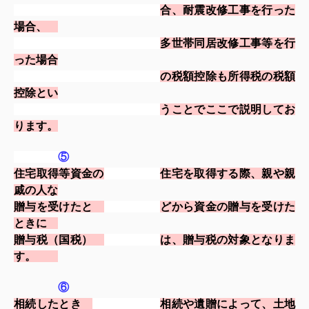
合
、
耐震
改修工事を行った
場合、
多世
帯同居改修工事等
を
行
った場
合
の税額控除も所得税の税額
控除
とい
うこ
とで
ここで説明してお
ります。
⑤
住宅取得等資金の
住宅を取得する際、親や親
戚の人な
贈与を受けたと
どから資金の贈与
を
受けた
ときに
贈与税（国税）
は、
贈与税の対
象となりま
す。
⑥
相続したとき
相続や遺贈によって、土地