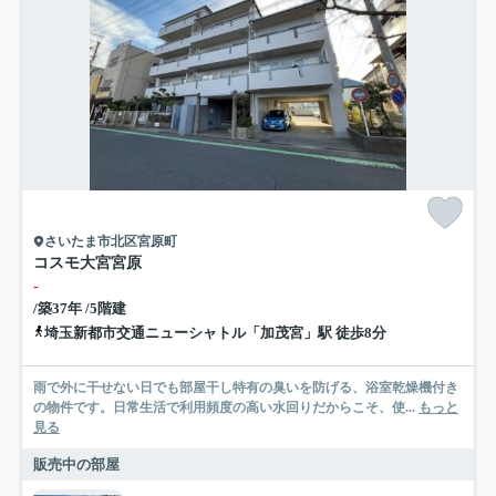
さいたま市北区宮原町
コスモ大宮宮原
-
/築37年 /5階建
埼玉新都市交通ニューシャトル「加茂宮」駅 徒歩8分
雨で外に干せない日でも部屋干し特有の臭いを防げる、浴室乾燥機付き
の物件です。日常生活で利用頻度の高い水回りだからこそ、使...
もっと
見る
販売中の部屋