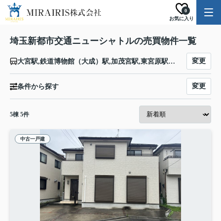
0
お気に入り
埼玉新都市交通ニューシャトルの売買物件一覧
変更
大宮駅,鉄道博物館（大成）駅,加茂宮駅,東宮原駅,今羽駅,吉野原駅,原市駅,沼南駅,丸山駅,志久駅,伊奈中央駅,羽貫駅,内宿駅
変更
条件から探す
5
棟
5
件
中古一戸建