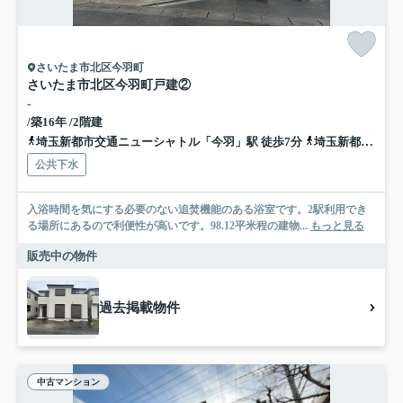
さいたま市北区今羽町
さいたま市北区今羽町戸建②
-
/築16年 /2階建
埼玉新都市交通ニューシャトル「今羽」駅 徒歩7分
埼玉新都市交通ニューシャトル「吉野原」駅 徒歩15分
公共下水
入浴時間を気にする必要のない追焚機能のある浴室です。2駅利用でき
る場所にあるので利便性が高いです。98.12平米程の建物...
もっと見る
販売中の物件
過去掲載物件
中古マンション