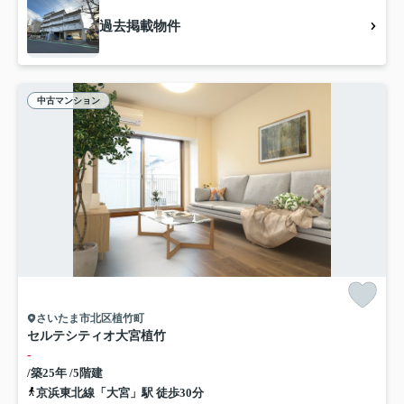
過去掲載物件
中古マンション
さいたま市北区植竹町
セルテシティオ大宮植竹
-
/築25年 /5階建
京浜東北線「大宮」駅 徒歩30分